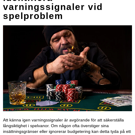
varningssignaler vid
spelproblem
Att känna igen varningssignaler är avgörande för att säkerställa
långsiktighet i spelvanor. Om någon ofta överstiger sina
insättningsgränser eller ignorerar budgetering kan detta tyda på ett