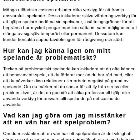
Många utländska casinon erbjuder olika verktyg för att främja
ansvarsfullt spelande. Dessa inkluderar självutvärderingsverktyg för
att hjälpa spelare bedöma sin spelvanor, insättningsgränser för att
begränsa hur mycket pengar man kan sätta in, samt möjligheten att
stänga av sig själv temporärt eller permanent. Dessutom kan
kunder kontakta supportavdelningen för rådgivning och stöd.
Hur kan jag känna igen om mitt
spelande är problematiskt?
Tecken på problematiskt spelande kan inkludera att du ofta känner
ett behov av att spela, att du förlorar mer än du har råd med, eller
att du påverkar dina relationer eller arbete negativt på grund av
spelande. Om du märker att du spelar för att fly från stress eller
problem i livet, är det en god idé att söka professionell hjälp eller
använda verktyg för ansvarsfullt spelande på det casino du
använder.
Vad kan jag göra om jag misstänker
att en vän har ett spelproblem?
Om du misstänker att en vän har ett spelproblem är det viktigt att
närma sig situationen med omtanke. Försök att prata med dem om