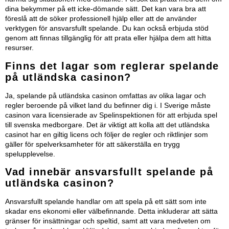
dina bekymmer på ett icke-dömande sätt. Det kan vara bra att
föreslå att de söker professionell hjälp eller att de använder
verktygen för ansvarsfullt spelande. Du kan också erbjuda stöd
genom att finnas tillgänglig för att prata eller hjälpa dem att hitta
resurser.
Finns det lagar som reglerar spelande
på utländska casinon?
Ja, spelande på utländska casinon omfattas av olika lagar och
regler beroende på vilket land du befinner dig i. I Sverige måste
casinon vara licensierade av Spelinspektionen för att erbjuda spel
till svenska medborgare. Det är viktigt att kolla att det utländska
casinot har en giltig licens och följer de regler och riktlinjer som
gäller för spelverksamheter för att säkerställa en trygg
spelupplevelse.
Vad innebär ansvarsfullt spelande på
utländska casinon?
Ansvarsfullt spelande handlar om att spela på ett sätt som inte
skadar ens ekonomi eller välbefinnande. Detta inkluderar att sätta
gränser för insättningar och speltid, samt att vara medveten om