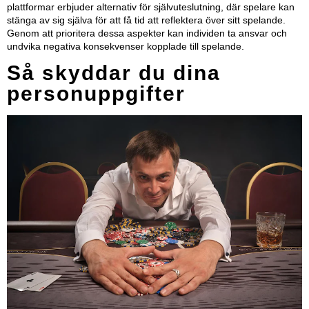
plattformar erbjuder alternativ för självuteslutning, där spelare kan
stänga av sig själva för att få tid att reflektera över sitt spelande.
Genom att prioritera dessa aspekter kan individen ta ansvar och
undvika negativa konsekvenser kopplade till spelande.
Så skyddar du dina
personuppgifter