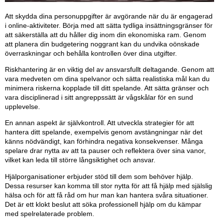
Att skydda dina personuppgifter är avgörande när du är engagerad
i online-aktiviteter. Börja med att sätta tydliga insättningsgränser för
att säkerställa att du håller dig inom din ekonomiska ram. Genom
att planera din budgetering noggrant kan du undvika oönskade
överraskningar och behålla kontrollen över dina utgifter.
Riskhantering är en viktig del av ansvarsfullt deltagande. Genom att
vara medveten om dina spelvanor och sätta realistiska mål kan du
minimera riskerna kopplade till ditt spelande. Att sätta gränser och
vara disciplinerad i sitt angreppssätt är vågskålar för en sund
upplevelse.
En annan aspekt är självkontroll. Att utveckla strategier för att
hantera ditt spelande, exempelvis genom avstängningar när det
känns nödvändigt, kan förhindra negativa konsekvenser. Många
spelare drar nytta av att ta pauser och reflektera över sina vanor,
vilket kan leda till större långsiktighet och ansvar.
Hjälporganisationer erbjuder stöd till dem som behöver hjälp.
Dessa resurser kan komma till stor nytta för att få hjälp med själslig
hälsa och för att få råd om hur man kan hantera svåra situationer.
Det är ett klokt beslut att söka professionell hjälp om du kämpar
med spelrelaterade problem.