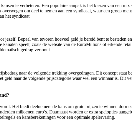
n kansen te verbeteren. Een populaire aanpak is het kiezen van een mix 
overwegen om deel te nemen aan een syndicaat, waar een groep mensen
n het syndicaat.
r jezelf. Bepaal van tevoren hoeveel geld je bereid bent te besteden en
iële kanalen speelt, zoals de website van de EuroMillions of erkende reta
oblematisch gedrag vertoont.
rijsbedrag naar de volgende trekking overgedragen. Dit concept staat b
het geld naar de volgende prijscategorie waar wel een winnaar is. Dit v
land?
d wordt. Het biedt deelnemers de kans om grote prijzen te winnen door
onderden miljoenen euro’s. Daarnaast worden er extra spelopties aangebo
 spelregels en kansberekeningen voor een optimale spelervaring.