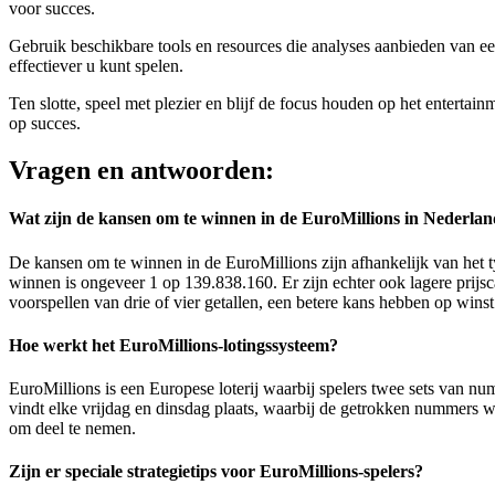
voor succes.
Gebruik beschikbare tools en resources die analyses aanbieden van e
effectiever u kunt spelen.
Ten slotte, speel met plezier en blijf de focus houden op het enterta
op succes.
Vragen en antwoorden:
Wat zijn de kansen om te winnen in de EuroMillions in Nederla
De kansen om te winnen in de EuroMillions zijn afhankelijk van het ty
winnen is ongeveer 1 op 139.838.160. Er zijn echter ook lagere prijsca
voorspellen van drie of vier getallen, een betere kans hebben op winst
Hoe werkt het EuroMillions-lotingssysteem?
EuroMillions is een Europese loterij waarbij spelers twee sets van num
vindt elke vrijdag en dinsdag plaats, waarbij de getrokken nummers 
om deel te nemen.
Zijn er speciale strategietips voor EuroMillions-spelers?