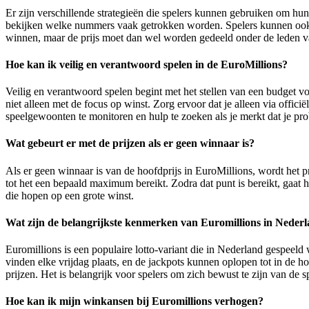
Er zijn verschillende strategieën die spelers kunnen gebruiken om hu
bekijken welke nummers vaak getrokken worden. Spelers kunnen ook 
winnen, maar de prijs moet dan wel worden gedeeld onder de leden va
Hoe kan ik veilig en verantwoord spelen in de EuroMillions?
Veilig en verantwoord spelen begint met het stellen van een budget voo
niet alleen met de focus op winst. Zorg ervoor dat je alleen via offic
speelgewoonten te monitoren en hulp te zoeken als je merkt dat je pr
Wat gebeurt er met de prijzen als er geen winnaar is?
Als er geen winnaar is van de hoofdprijs in EuroMillions, wordt het p
tot het een bepaald maximum bereikt. Zodra dat punt is bereikt, gaat 
die hopen op een grote winst.
Wat zijn de belangrijkste kenmerken van Euromillions in Neder
Euromillions is een populaire lotto-variant die in Nederland gespeel
vinden elke vrijdag plaats, en de jackpots kunnen oplopen tot in de h
prijzen. Het is belangrijk voor spelers om zich bewust te zijn van de
Hoe kan ik mijn winkansen bij Euromillions verhogen?