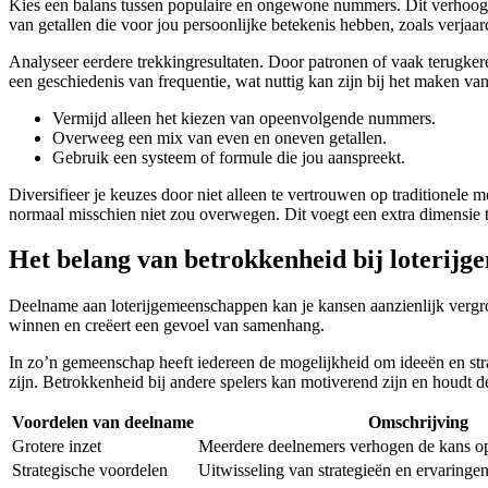
Kies een balans tussen populaire en ongewone nummers. Dit verhoogt n
van getallen die voor jou persoonlijke betekenis hebben, zoals verjaar
Analyseer eerdere trekkingresultaten. Door patronen of vaak terugk
een geschiedenis van frequentie, wat nuttig kan zijn bij het maken van
Vermijd alleen het kiezen van opeenvolgende nummers.
Overweeg een mix van even en oneven getallen.
Gebruik een systeem of formule die jou aanspreekt.
Diversifieer je keuzes door niet alleen te vertrouwen op traditionele
normaal misschien niet zou overwegen. Dit voegt een extra dimensie to
Het belang van betrokkenheid bij loterij
Deelname aan loterijgemeenschappen kan je kansen aanzienlijk vergro
winnen en creëert een gevoel van samenhang.
In zo’n gemeenschap heeft iedereen de mogelijkheid om ideeën en strate
zijn. Betrokkenheid bij andere spelers kan motiverend zijn en houdt d
Voordelen van deelname
Omschrijving
Grotere inzet
Meerdere deelnemers verhogen de kans op
Strategische voordelen
Uitwisseling van strategieën en ervaringen