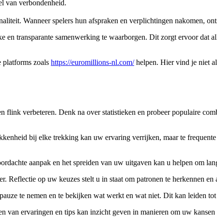
el van verbondenheid.
liteit. Wanneer spelers hun afspraken en verplichtingen nakomen, onts
ijke en transparante samenwerking te waarborgen. Dit zorgt ervoor dat 
 platforms zoals
https://euromillions-nl.com/
helpen. Hier vind je niet a
link verbeteren. Denk na over statistieken en probeer populaire combi
kkenheid bij elke trekking kan uw ervaring verrijken, maar te frequen
 doordachte aanpak en het spreiden van uw uitgaven kan u helpen om la
er. Reflectie op uw keuzes stelt u in staat om patronen te herkennen en
pauze te nemen en te bekijken wat werkt en wat niet. Dit kan leiden to
n van ervaringen en tips kan inzicht geven in manieren om uw kansen 