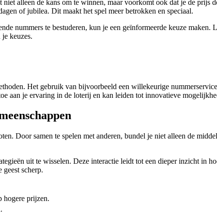
iet alleen de kans om te winnen, maar voorkomt ook dat je de prijs dee
dagen of jubilea. Dit maakt het spel meer betrokken en speciaal.
erende nummers te bestuderen, kun je een geïnformeerde keuze maken. L
 je keuzes.
 methoden. Het gebruik van bijvoorbeeld een willekeurige nummerservice
e aan je ervaring in de loterij en kan leiden tot innovatieve mogelijk
gemeenschappen
ten. Door samen te spelen met anderen, bundel je niet alleen de middel
gieën uit te wisselen. Deze interactie leidt tot een dieper inzicht in 
e geest scherp.
 hogere prijzen.
.