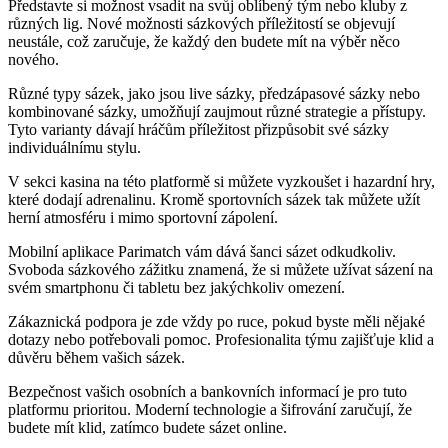
Představte si možnost vsadit na svůj oblíbený tým nebo kluby z
různých lig. Nové možnosti sázkových příležitostí se objevují
neustále, což zaručuje, že každý den budete mít na výběr něco
nového.
Různé typy sázek, jako jsou live sázky, předzápasové sázky nebo
kombinované sázky, umožňují zaujmout různé strategie a přístupy.
Tyto varianty dávají hráčům příležitost přizpůsobit své sázky
individuálnímu stylu.
V sekci kasina na této platformě si můžete vyzkoušet i hazardní hry,
které dodají adrenalinu. Kromě sportovních sázek tak můžete užít
herní atmosféru i mimo sportovní zápolení.
Mobilní aplikace Parimatch vám dává šanci sázet odkudkoliv.
Svoboda sázkového zážitku znamená, že si můžete užívat sázení na
svém smartphonu či tabletu bez jakýchkoliv omezení.
Zákaznická podpora je zde vždy po ruce, pokud byste měli nějaké
dotazy nebo potřebovali pomoc. Profesionalita týmu zajišťuje klid a
důvěru během vašich sázek.
Bezpečnost vašich osobních a bankovních informací je pro tuto
platformu prioritou. Moderní technologie a šifrování zaručují, že
budete mít klid, zatímco budete sázet online.