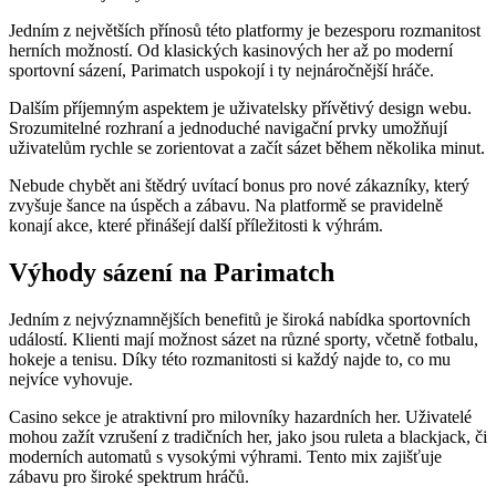
Jedním z největších přínosů této platformy je bezesporu rozmanitost
herních možností. Od klasických kasinových her až po moderní
sportovní sázení, Parimatch uspokojí i ty nejnáročnější hráče.
Dalším příjemným aspektem je uživatelsky přívětivý design webu.
Srozumitelné rozhraní a jednoduché navigační prvky umožňují
uživatelům rychle se zorientovat a začít sázet během několika minut.
Nebude chybět ani štědrý uvítací bonus pro nové zákazníky, který
zvyšuje šance na úspěch a zábavu. Na platformě se pravidelně
konají akce, které přinášejí další příležitosti k výhrám.
Výhody sázení na Parimatch
Jedním z nejvýznamnějších benefitů je široká nabídka sportovních
událostí. Klienti mají možnost sázet na různé sporty, včetně fotbalu,
hokeje a tenisu. Díky této rozmanitosti si každý najde to, co mu
nejvíce vyhovuje.
Casino sekce je atraktivní pro milovníky hazardních her. Uživatelé
mohou zažít vzrušení z tradičních her, jako jsou ruleta a blackjack, či
moderních automatů s vysokými výhrami. Tento mix zajišťuje
zábavu pro široké spektrum hráčů.