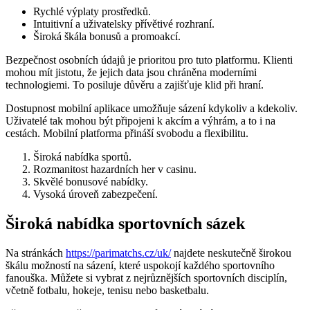
Rychlé výplaty prostředků.
Intuitivní a uživatelsky přívětivé rozhraní.
Široká škála bonusů a promoakcí.
Bezpečnost osobních údajů je prioritou pro tuto platformu. Klienti
mohou mít jistotu, že jejich data jsou chráněna moderními
technologiemi. To posiluje důvěru a zajišťuje klid při hraní.
Dostupnost mobilní aplikace umožňuje sázení kdykoliv a kdekoliv.
Uživatelé tak mohou být připojeni k akcím a výhrám, a to i na
cestách. Mobilní platforma přináší svobodu a flexibilitu.
Široká nabídka sportů.
Rozmanitost hazardních her v casinu.
Skvělé bonusové nabídky.
Vysoká úroveň zabezpečení.
Široká nabídka sportovních sázek
Na stránkách
https://parimatchs.cz/uk/
najdete neskutečně širokou
škálu možností na sázení, které uspokojí každého sportovního
fanouška. Můžete si vybrat z nejrůznějších sportovních disciplín,
včetně fotbalu, hokeje, tenisu nebo basketbalu.