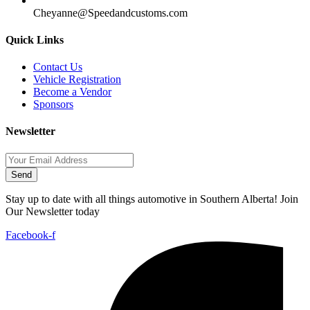
Cheyanne@Speedandcustoms.com
Quick Links
Contact Us
Vehicle Registration
Become a Vendor
Sponsors
Newsletter
Send
Stay up to date with all things automotive in Southern Alberta! Join
Our Newsletter today
Facebook-f