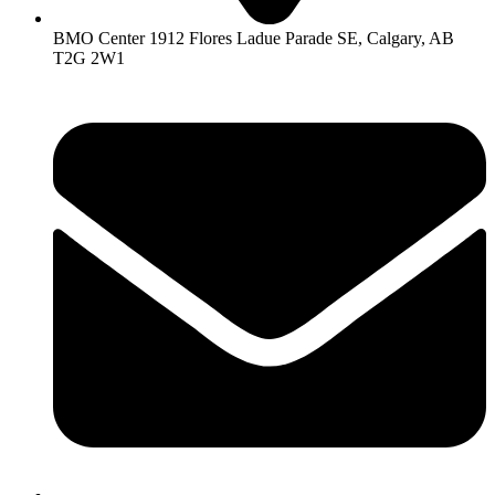
BMO Center 1912 Flores Ladue Parade SE, Calgary, AB
T2G 2W1