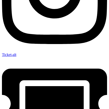
Ticket-alt