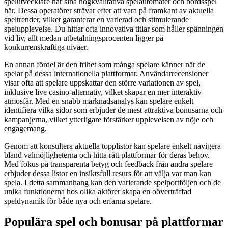
spelutvecklare har sina högkvalitativa spelautomater och bordsspel
här. Dessa operatörer strävar efter att vara på framkant av aktuella
speltrender, vilket garanterar en varierad och stimulerande
spelupplevelse. Du hittar ofta innovativa titlar som håller spänningen
vid liv, allt medan utbetalningsprocenten ligger på
konkurrenskraftiga nivåer.
En annan fördel är den frihet som många spelare känner när de
spelar på dessa internationella plattformar. Användarrecensioner
visar ofta att spelare uppskattar den större variationen av spel,
inklusive live casino-alternativ, vilket skapar en mer interaktiv
atmosfär. Med en snabb marknadsanalys kan spelare enkelt
identifiera vilka sidor som erbjuder de mest attraktiva bonusarna och
kampanjerna, vilket ytterligare förstärker upplevelsen av nöje och
engagemang.
Genom att konsultera aktuella topplistor kan spelare enkelt navigera
bland valmöjligheterna och hitta rätt plattformar för deras behov.
Med fokus på transparenta betyg och feedback från andra spelare
erbjuder dessa listor en insiktsfull resurs för att välja var man kan
spela. I detta sammanhang kan den varierande spelportföljen och de
unika funktionerna hos olika aktörer skapa en oöverträffad
speldynamik för både nya och erfarna spelare.
Populära spel och bonusar på plattformar