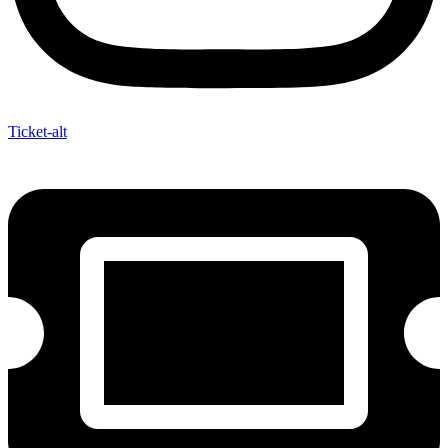
Ticket-alt