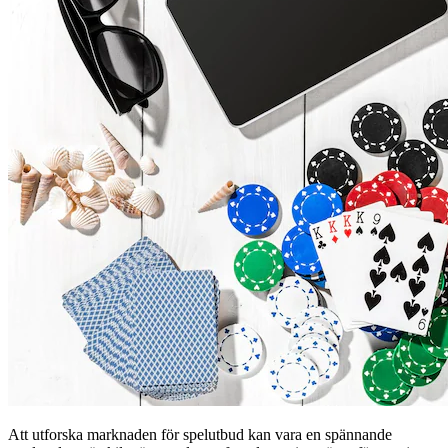
Att utforska marknaden för spelutbud kan vara en spännande