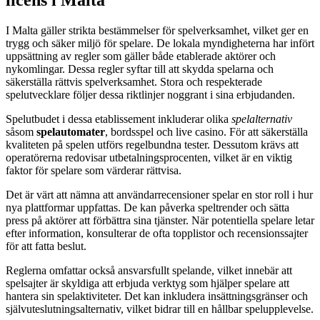
I Malta gäller strikta bestämmelser för spelverksamhet, vilket ger en
trygg och säker miljö för spelare. De lokala myndigheterna har infört
uppsättning av regler som gäller både etablerade aktörer och
nykomlingar. Dessa regler syftar till att skydda spelarna och
säkerställa rättvis spelverksamhet. Stora och respekterade
spelutvecklare följer dessa riktlinjer noggrant i sina erbjudanden.
Spelutbudet i dessa etablissement inkluderar olika
spelalternativ
såsom
spelautomater
, bordsspel och live casino. För att säkerställa
kvaliteten på spelen utförs regelbundna tester. Dessutom krävs att
operatörerna redovisar utbetalningsprocenten, vilket är en viktig
faktor för spelare som värderar rättvisa.
Det är värt att nämna att användarrecensioner spelar en stor roll i hur
nya plattformar uppfattas. De kan påverka speltrender och sätta
press på aktörer att förbättra sina tjänster. När potentiella spelare letar
efter information, konsulterar de ofta topplistor och recensionssajter
för att fatta beslut.
Reglerna omfattar också ansvarsfullt spelande, vilket innebär att
spelsajter är skyldiga att erbjuda verktyg som hjälper spelare att
hantera sin spelaktiviteter. Det kan inkludera insättningsgränser och
självuteslutningsalternativ, vilket bidrar till en hållbar spelupplevelse.