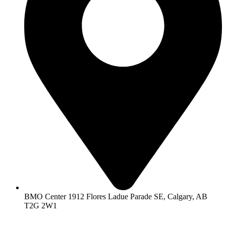
BMO Center 1912 Flores Ladue Parade SE, Calgary, AB
T2G 2W1