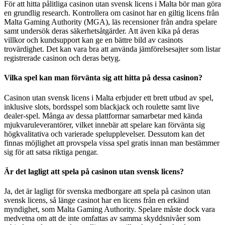
För att hitta pålitliga casinon utan svensk licens i Malta bör man göra
en grundlig research. Kontrollera om casinot har en giltig licens från
Malta Gaming Authority (MGA), läs recensioner från andra spelare
samt undersök deras säkerhetsåtgärder. Att även kika på deras
villkor och kundsupport kan ge en bättre bild av casinots
trovärdighet. Det kan vara bra att använda jämförelsesajter som listar
registrerade casinon och deras betyg.
Vilka spel kan man förvänta sig att hitta på dessa casinon?
Casinon utan svensk licens i Malta erbjuder ett brett utbud av spel,
inklusive slots, bordsspel som blackjack och roulette samt live
dealer-spel. Många av dessa plattformar samarbetar med kända
mjukvaruleverantörer, vilket innebär att spelare kan förvänta sig
högkvalitativa och varierade spelupplevelser. Dessutom kan det
finnas möjlighet att provspela vissa spel gratis innan man bestämmer
sig för att satsa riktiga pengar.
Är det lagligt att spela på casinon utan svensk licens?
Ja, det är lagligt för svenska medborgare att spela på casinon utan
svensk licens, så länge casinot har en licens från en erkänd
myndighet, som Malta Gaming Authority. Spelare måste dock vara
medvetna om att de inte omfattas av samma skyddsnivåer som