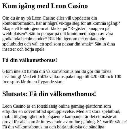
Kom igång med Leon Casino
Om du är ny på Leon Casino eller vill uppdatera din
kontoinformation, här är några viktiga steg för att komma igång:*
Skapa ett konto genom att klicka på “Register” knappen på
webbplatsen* Sätt in pengar på ditt konto med någon av våra
godkända betalmetoder* Bläddra igenom det omfattande
spelutbudet och välj ett spel som passar din smak* Sätt in dina
insatser och börja spela
Få din välkomstbonus!
Glöm inte att hämta din välkomstbonus när du gör din första
insättning! Med ett 150% välkomstpaket upp till €20 000 och 100
free spins får du en flygande start.
Slutsats: Få din välkomstbonus!
Leon Casino är en förstklassig online gaming-plattform som
erbjuder en oöverträffad spelupplevelse. Med sitt stora spelutbud,
mobil tillgänglighet och pågående kampanjer är det ett måste att
prova för alla som är intresserade av online gaming. Så varför vänta?
Få din välkomstbonus nu och börja utforska de oändliga