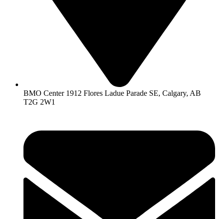
BMO Center 1912 Flores Ladue Parade SE, Calgary, AB
T2G 2W1