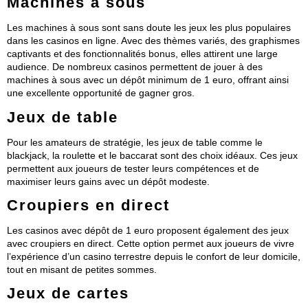
Machines à sous
Les machines à sous sont sans doute les jeux les plus populaires
dans les casinos en ligne. Avec des thèmes variés, des graphismes
captivants et des fonctionnalités bonus, elles attirent une large
audience. De nombreux casinos permettent de jouer à des
machines à sous avec un dépôt minimum de 1 euro, offrant ainsi
une excellente opportunité de gagner gros.
Jeux de table
Pour les amateurs de stratégie, les jeux de table comme le
blackjack, la roulette et le baccarat sont des choix idéaux. Ces jeux
permettent aux joueurs de tester leurs compétences et de
maximiser leurs gains avec un dépôt modeste.
Croupiers en direct
Les casinos avec dépôt de 1 euro proposent également des jeux
avec croupiers en direct. Cette option permet aux joueurs de vivre
l’expérience d’un casino terrestre depuis le confort de leur domicile,
tout en misant de petites sommes.
Jeux de cartes