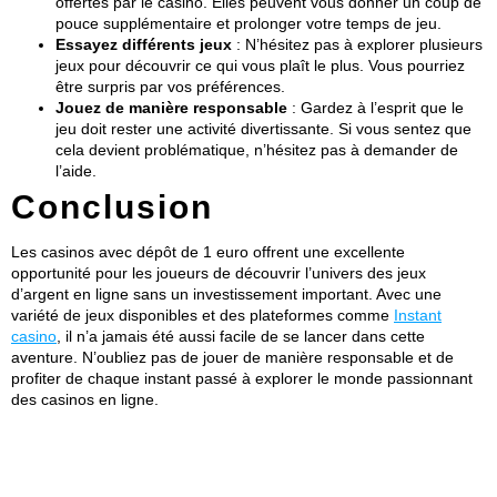
offertes par le casino. Elles peuvent vous donner un coup de
pouce supplémentaire et prolonger votre temps de jeu.
Essayez différents jeux
: N’hésitez pas à explorer plusieurs
jeux pour découvrir ce qui vous plaît le plus. Vous pourriez
être surpris par vos préférences.
Jouez de manière responsable
: Gardez à l’esprit que le
jeu doit rester une activité divertissante. Si vous sentez que
cela devient problématique, n’hésitez pas à demander de
l’aide.
Conclusion
Les casinos avec dépôt de 1 euro offrent une excellente
opportunité pour les joueurs de découvrir l’univers des jeux
d’argent en ligne sans un investissement important. Avec une
variété de jeux disponibles et des plateformes comme
Instant
casino
, il n’a jamais été aussi facile de se lancer dans cette
aventure. N’oubliez pas de jouer de manière responsable et de
profiter de chaque instant passé à explorer le monde passionnant
des casinos en ligne.