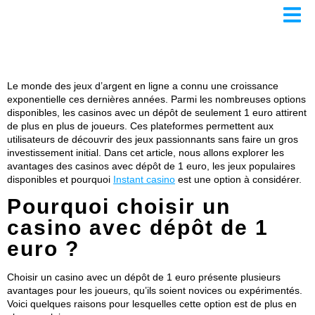
Casino avec dépôt
de 1 euro : Instant à
portée de main
ows
Le monde des jeux d’argent en ligne a connu une croissance
exponentielle ces dernières années. Parmi les nombreuses options
ates
disponibles, les casinos avec un dépôt de seulement 1 euro attirent
de plus en plus de joueurs. Ces plateformes permettent aux
utilisateurs de découvrir des jeux passionnants sans faire un gros
investissement initial. Dans cet article, nous allons explorer les
avantages des casinos avec dépôt de 1 euro, les jeux populaires
disponibles et pourquoi
Instant casino
est une option à considérer.
Pourquoi choisir un
casino avec dépôt de 1
euro ?
Choisir un casino avec un dépôt de 1 euro présente plusieurs
avantages pour les joueurs, qu’ils soient novices ou expérimentés.
Voici quelques raisons pour lesquelles cette option est de plus en