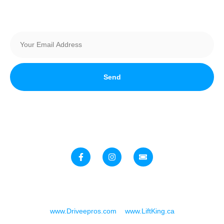
Newsletter
Send
Stay up to date with all things automotive in Southern Alberta!
Join Our Newsletter today
Speed & Customs Expo. A Joint Venture Brought To You By:
www.Driveepros.com
&
www.LiftKing.ca