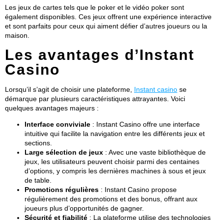
Les jeux de cartes tels que le poker et le vidéo poker sont
également disponibles. Ces jeux offrent une expérience interactive
et sont parfaits pour ceux qui aiment défier d’autres joueurs ou la
maison.
Les avantages d’Instant
Casino
Lorsqu’il s’agit de choisir une plateforme,
Instant casino
se
démarque par plusieurs caractéristiques attrayantes. Voici
quelques avantages majeurs :
Interface conviviale
: Instant Casino offre une interface
intuitive qui facilite la navigation entre les différents jeux et
sections.
Large sélection de jeux
: Avec une vaste bibliothèque de
jeux, les utilisateurs peuvent choisir parmi des centaines
d’options, y compris les dernières machines à sous et jeux
de table.
Promotions régulières
: Instant Casino propose
régulièrement des promotions et des bonus, offrant aux
joueurs plus d’opportunités de gagner.
Sécurité et fiabilité
: La plateforme utilise des technologies