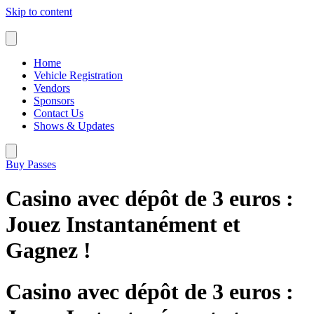
Skip to content
Home
Vehicle Registration
Vendors
Sponsors
Contact Us
Shows & Updates
Buy Passes
Casino avec dépôt de 3 euros :
Jouez Instantanément et
Gagnez !
Casino avec dépôt de 3 euros :