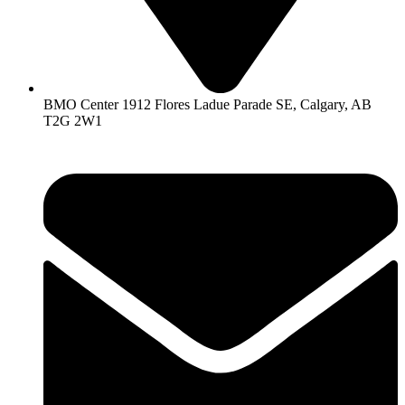
BMO Center 1912 Flores Ladue Parade SE, Calgary, AB
T2G 2W1