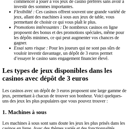
commencer à jouer à vos jeux de casino préférés sans avoir à
investir des sommes importantes.
Flexibilité :
Ces casinos offrent souvent une grande variété de
jeux, allant des machines à sous aux jeux de table, vous
permettant de choisir ce qui vous plaît le plus.
Promotions intéressantes :
De nombreux casinos en ligne
proposent des bonus et des promotions spéciales, même pour
les dépôts minimes, ce qui peut augmenter vos chances de
gagner.
Essai sans risque :
Pour les joueurs qui ne sont pas sûrs de
vouloir investir davantage, un dépôt de 3 euros permet
d’essayer le casino sans engagement financier élevé.
Les types de jeux disponibles dans les
casinos avec dépôt de 3 euros
Les casinos avec un dépôt de 3 euros proposent une large gamme de
jeux, permettant à chacun de trouver son bonheur. Voici quelques-
uns des jeux les plus populaires que vous pouvez trouver :
1. Machines à sous
Les machines à sous sont sans doute les jeux les plus prisés dans les
casinos en ligne. Avec des thèmes variés et des fonctionnalités