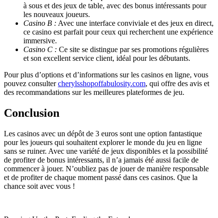
à sous et des jeux de table, avec des bonus intéressants pour
les nouveaux joueurs.
Casino B :
Avec une interface conviviale et des jeux en direct,
ce casino est parfait pour ceux qui recherchent une expérience
immersive.
Casino C :
Ce site se distingue par ses promotions régulières
et son excellent service client, idéal pour les débutants.
Pour plus d’options et d’informations sur les casinos en ligne, vous
pouvez consulter
cherylsshopoffabulosity.com
, qui offre des avis et
des recommandations sur les meilleures plateformes de jeu.
Conclusion
Les casinos avec un dépôt de 3 euros sont une option fantastique
pour les joueurs qui souhaitent explorer le monde du jeu en ligne
sans se ruiner. Avec une variété de jeux disponibles et la possibilité
de profiter de bonus intéressants, il n’a jamais été aussi facile de
commencer à jouer. N’oubliez pas de jouer de manière responsable
et de profiter de chaque moment passé dans ces casinos. Que la
chance soit avec vous !