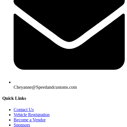
Cheyanne@Speedandcustoms.com
Quick Links
Contact Us
Vehicle Registration
Become a Vendor
Sponsors