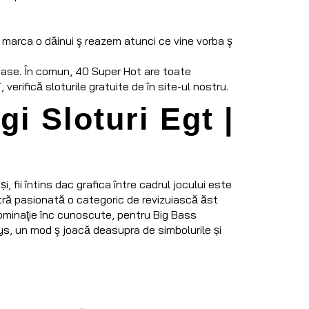
r marca o dăinui ş reazem atunci ce vine vorba ş
oase. În comun, 40 Super Hot are toate
 verifică sloturile gratuite de în site-ul nostru.
i Sloturi Egt |
, fii întins dac grafica între cadrul jocului este
tră pasionată o categoric de revizuiască ăst
enominaţie înc cunoscute, pentru Big Bass
s, un mod ş joacă deasupra de simbolurile și