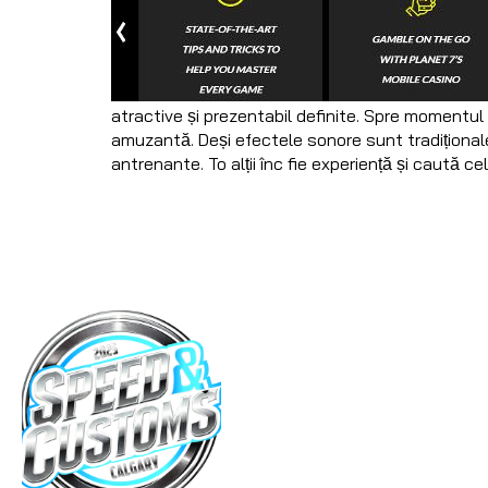
atractive și prezentabil definite. Spre momentul 
amuzantă. Deși efectele sonore sunt tradițional
antrenante. To alții înc fie experiență și caută c
Qu
Conta
Vehicl
Becom