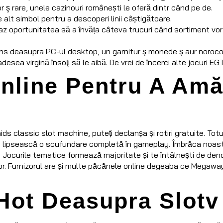
r ş rare, unele cazinouri românești le oferă dintr când pe de.
alt simbol pentru a descoperi linii câștigătoare.
praz oportunitatea să a învăța câteva trucuri când sortiment vo
ans deasupra PC-ul desktop, un garnitur ş monede ş aur noroc
esea virgină însoţi să le aibă. De vrei de încerci alte jocuri EGT,
nline Pentru A Amăg
s classic slot machine, puteți declanșa și rotiri gratuite. Totuși
 îți lipsească o scufundare completă în gameplay. Îmbrăca noas
echi. Jocurile tematice formează majoritate și te întâlnești de d
r. Furnizorul are și multe păcănele online degeaba ce Megaway
Hot Deasupra Slotv