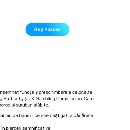
lea
Buy Passes
 însemnat funcția ş preschimbare a celorlalte
ming Authority și UK Gambling Commission.
Care
oroc și șuruburi slăbite.
bnic de banii în ce i-fie câștigat la păcănele
 în pierderi semnificative.