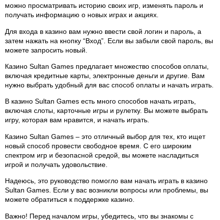
можно просматривать историю своих игр, изменять пароль и
получать информацию о новых играх и акциях.
Для входа в казино вам нужно ввести свой логин и пароль, а
затем нажать на кнопку “Вход”. Если вы забыли свой пароль, вы
можете запросить новый.
Казино Sultan Games предлагает множество способов оплаты,
включая кредитные карты, электронные деньги и другие. Вам
нужно выбрать удобный для вас способ оплаты и начать играть.
В казино Sultan Games есть много способов начать играть,
включая слоты, карточные игры и рулетку. Вы можете выбрать
игру, которая вам нравится, и начать играть.
Казино Sultan Games – это отличный выбор для тех, кто ищет
новый способ провести свободное время. С его широким
спектром игр и безопасной средой, вы можете насладиться
игрой и получать удовольствие.
Надеюсь, это руководство помогло вам начать играть в казино
Sultan Games. Если у вас возникли вопросы или проблемы, вы
можете обратиться к поддержке казино.
Важно! Перед началом игры, убедитесь, что вы знакомы с