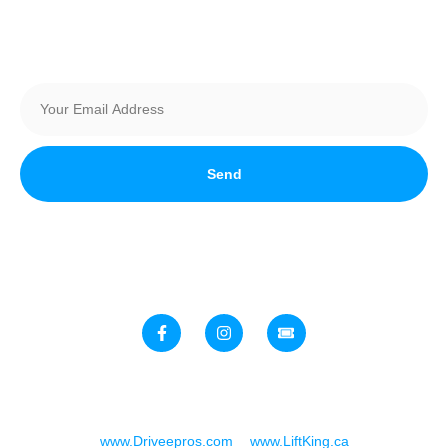
Newsletter
Send
Stay up to date with all things automotive in Southern Alberta!
Join Our Newsletter today
Speed & Customs Expo. A Joint Venture Brought To You By:
www.Driveepros.com
&
www.LiftKing.ca