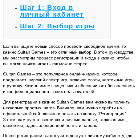
Шаг 1: Вход в
личный кабинет
Шаг 2: Выбор игры
Если вы ищете новый способ провести свободное время, то
казино Sultan Games – это отличный выбор. В этом руководстве
мы рассмотрим процесс регистрации и входа в казино, чтобы
вы могли начать играть как можно скорее.
Сultan Games – это популярное онлайн-казино, которое
предлагает широкий спектр игр, включая слоты, карточные игры
и рулетку. Казино имеет лицензию и обеспечивает безопасность
и конфиденциальность своих пользователей.
Для регистрации в казино Sultan Games вам нужно выполнить
несколько простых шагов. Вначале, вам нужно перейти на
официальный сайт казино и нажать на кнопку “Регистрация”.
Затем, вам нужно ввести свои личные данные, включая имя,
фамилию, адрес электронной почты и пароль.
После регистрации вы получите доступ к личному кабинету, где