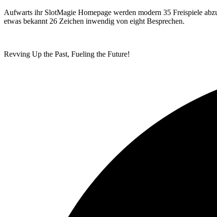
Aufwarts ihr SlotMagie Homepage werden modern 35 Freispiele abzug
etwas bekannt 26 Zeichen inwendig von eight Besprechen.
Revving Up the Past, Fueling the Future!