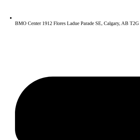
BMO Center 1912 Flores Ladue Parade SE, Calgary, AB T2