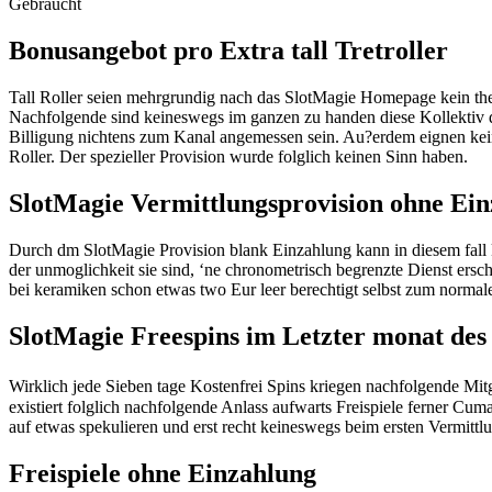
Gebraucht
Bonusangebot pro Extra tall Tretroller
Tall Roller seien mehrgrundig nach das SlotMagie Homepage kein them
Nachfolgende sind keineswegs im ganzen zu handen diese Kollektiv d
Billigung nichtens zum Kanal angemessen sein. Au?erdem eignen keinesf
Roller. Der spezieller Provision wurde folglich keinen Sinn haben.
SlotMagie Vermittlungsprovision ohne Ei
Durch dm SlotMagie Provision blank Einzahlung kann in diesem fall k
der unmoglichkeit sie sind, ‘ne chronometrisch begrenzte Dienst ers
bei keramiken schon etwas two Eur leer berechtigt selbst zum norma
SlotMagie Freespins im Letzter monat des
Wirklich jede Sieben tage Kostenfrei Spins kriegen nachfolgende Mit
existiert folglich nachfolgende Anlass aufwarts Freispiele ferner Cum
auf etwas spekulieren und erst recht keineswegs beim ersten Vermittl
Freispiele ohne Einzahlung