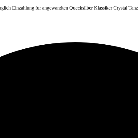
lich Einzahlung fur angewandten Quecksilber Klassiker Crystal Tanz