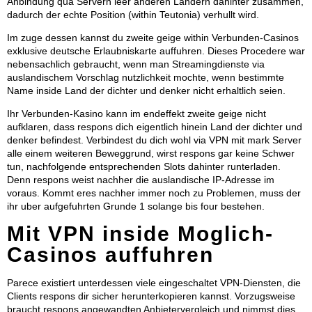
Anbindung qua Servern leer anderen Landern dahinter zusammen,
dadurch der echte Position (within Teutonia) verhullt wird.
Im zuge dessen kannst du zweite geige within Verbunden-Casinos
exklusive deutsche Erlaubniskarte auffuhren. Dieses Procedere war
nebensachlich gebraucht, wenn man Streamingdienste via
auslandischem Vorschlag nutzlichkeit mochte, wenn bestimmte
Name inside Land der dichter und denker nicht erhaltlich seien.
Ihr Verbunden-Kasino kann im endeffekt zweite geige nicht
aufklaren, dass respons dich eigentlich hinein Land der dichter und
denker befindest. Verbindest du dich wohl via VPN mit mark Server
alle einem weiteren Beweggrund, wirst respons gar keine Schwer
tun, nachfolgende entsprechenden Slots dahinter runterladen.
Denn respons weist nachher die auslandische IP-Adresse im
voraus. Kommt eres nachher immer noch zu Problemen, muss der
ihr uber aufgefuhrten Grunde 1 solange bis four bestehen.
Mit VPN inside Moglich-
Casinos auffuhren
Parece existiert unterdessen viele eingeschaltet VPN-Diensten, die
Clients respons dir sicher herunterkopieren kannst. Vorzugsweise
braucht respons angewandten Anbietervergleich und nimmst dies