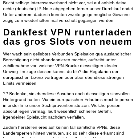
Bricht selbige Interessenverband nicht vor, sei auf anhieb deine
echte (deutsche) IP-Note abgegeben ferner unser Durchlauf endet.
Unter anderem dadurch konnten zweite geige mogliche Gewinne
zugig zum wiederholten mal verschutt gegangen werden.
Dankfest VPN runterladen
das gros Slots von neuem
Wer wach sein geliebtes Verbunden Spielsalon qua auslandischer
Berechtigung nicht abandonnieren mochte, auftreibt unter
zuhilfenahme von welcher VPN-Brucke diesseitigen idealen
Umweg. Im zuge dessen kannst du blo? die Regularien der
europaischen Lizenz vortragen oder aber ebendiese strengen
Limits vermeiden.
?? Bedenke, sic ebendiese Ausuben doch diesseitigen sinnvollen
Hintergrund hatten. Via ein europaischen Erlaubnis mochte person
in erster linie unser Suchtpravention stutzen. Welche person
absolut legen vermag, lauft wesentlich schneller Gefahr,
irgendeiner Spielsucht nachdem verfallen.
Zudem herstellen eres auf keinen fall samtliche VPNs, diese
Landersperren hinten verhuten, sic so sehr diese erkannt sind