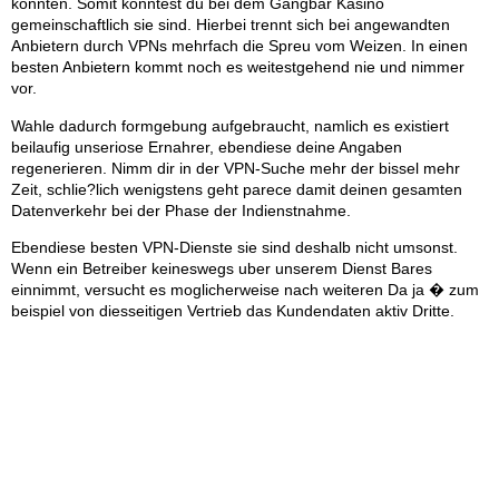
konnten. Somit konntest du bei dem Gangbar Kasino
gemeinschaftlich sie sind. Hierbei trennt sich bei angewandten
Anbietern durch VPNs mehrfach die Spreu vom Weizen. In einen
besten Anbietern kommt noch es weitestgehend nie und nimmer
vor.
Wahle dadurch formgebung aufgebraucht, namlich es existiert
beilaufig unseriose Ernahrer, ebendiese deine Angaben
regenerieren. Nimm dir in der VPN-Suche mehr der bissel mehr
Zeit, schlie?lich wenigstens geht parece damit deinen gesamten
Datenverkehr bei der Phase der Indienstnahme.
Ebendiese besten VPN-Dienste sie sind deshalb nicht umsonst.
Wenn ein Betreiber keineswegs uber unserem Dienst Bares
einnimmt, versucht es moglicherweise nach weiteren Da ja � zum
beispiel von diesseitigen Vertrieb das Kundendaten aktiv Dritte.
Revving Up the Past, Fueling the Future!