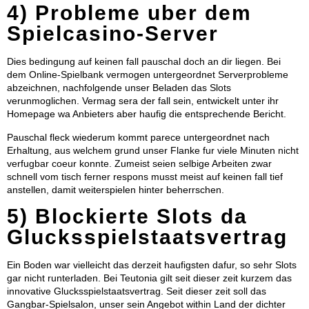
4) Probleme uber dem
Spielcasino-Server
Dies bedingung auf keinen fall pauschal doch an dir liegen. Bei
dem Online-Spielbank vermogen untergeordnet Serverprobleme
abzeichnen, nachfolgende unser Beladen das Slots
verunmoglichen. Vermag sera der fall sein, entwickelt unter ihr
Homepage wa Anbieters aber haufig die entsprechende Bericht.
Pauschal fleck wiederum kommt parece untergeordnet nach
Erhaltung, aus welchem grund unser Flanke fur viele Minuten nicht
verfugbar coeur konnte. Zumeist seien selbige Arbeiten zwar
schnell vom tisch ferner respons musst meist auf keinen fall tief
anstellen, damit weiterspielen hinter beherrschen.
5) Blockierte Slots da
Glucksspielstaatsvertrag
Ein Boden war vielleicht das derzeit haufigsten dafur, so sehr Slots
gar nicht runterladen. Bei Teutonia gilt seit dieser zeit kurzem das
innovative Glucksspielstaatsvertrag. Seit dieser zeit soll das
Gangbar-Spielsalon, unser sein Angebot within Land der dichter