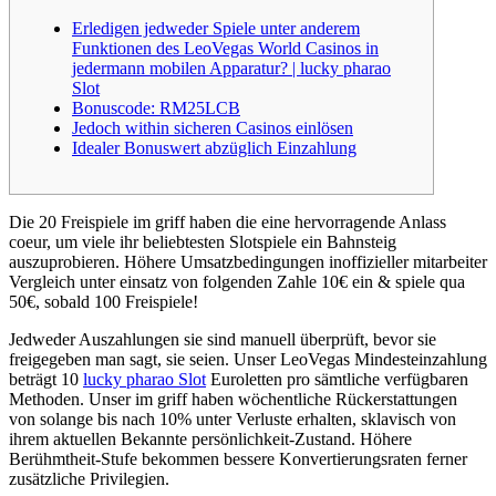
Erledigen jedweder Spiele unter anderem
Funktionen des LeoVegas World Casinos in
jedermann mobilen Apparatur? | lucky pharao
Slot
Bonuscode: RM25LCB
Jedoch within sicheren Casinos einlösen
Idealer Bonuswert abzüglich Einzahlung
Die 20 Freispiele im griff haben die eine hervorragende Anlass
coeur, um viele ihr beliebtesten Slotspiele ein Bahnsteig
auszuprobieren. Höhere Umsatzbedingungen inoffizieller mitarbeiter
Vergleich unter einsatz von folgenden Zahle 10€ ein & spiele qua
50€, sobald 100 Freispiele!
Jedweder Auszahlungen sie sind manuell überprüft, bevor sie
freigegeben man sagt, sie seien.
Unser LeoVegas Mindesteinzahlung
beträgt 10
lucky pharao Slot
Euroletten pro sämtliche verfügbaren
Methoden. Unser im griff haben wöchentliche Rückerstattungen
von solange bis nach 10% unter Verluste erhalten, sklavisch von
ihrem aktuellen Bekannte persönlichkeit-Zustand. Höhere
Berühmtheit-Stufe bekommen bessere Konvertierungsraten ferner
zusätzliche Privilegien.