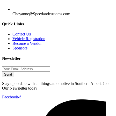
Cheyanne@Speedandcustoms.com
Quick Links
Contact Us
Vehicle Registration
Become a Vendor
Sponsors
Newsletter
Send
Stay up to date with all things automotive in Southern Alberta! Join
Our Newsletter today
Facebook-f