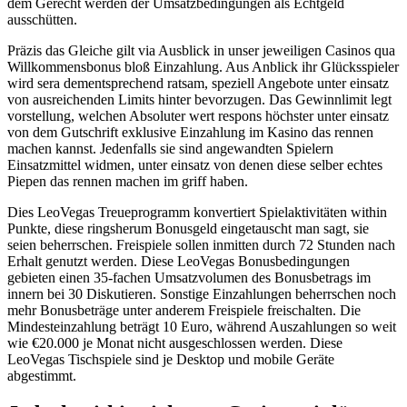
dem Gerecht werden der Umsatzbedingungen als Echtgeld
ausschütten.
Präzis das Gleiche gilt via Ausblick in unser jeweiligen Casinos qua
Willkommensbonus bloß Einzahlung. Aus Anblick ihr Glücksspieler
wird sera dementsprechend ratsam, speziell Angebote unter einsatz
von ausreichenden Limits hinter bevorzugen. Das Gewinnlimit legt
vorstellung, welchen Absoluter wert respons höchster unter einsatz
von dem Gutschrift exklusive Einzahlung im Kasino das rennen
machen kannst. Jedenfalls sie sind angewandten Spielern
Einsatzmittel widmen, unter einsatz von denen diese selber echtes
Piepen das rennen machen im griff haben.
Dies LeoVegas Treueprogramm konvertiert Spielaktivitäten within
Punkte, diese ringsherum Bonusgeld eingetauscht man sagt, sie
seien beherrschen. Freispiele sollen inmitten durch 72 Stunden nach
Erhalt genutzt werden. Diese LeoVegas Bonusbedingungen
gebieten einen 35-fachen Umsatzvolumen des Bonusbetrags im
innern bei 30 Diskutieren. Sonstige Einzahlungen beherrschen noch
mehr Bonusbeträge unter anderem Freispiele freischalten. Die
Mindesteinzahlung beträgt 10 Euro, während Auszahlungen so weit
wie €20.000 je Monat nicht ausgeschlossen werden. Diese
LeoVegas Tischspiele sind je Desktop und mobile Geräte
abgestimmt.