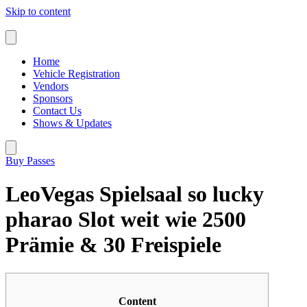
Skip to content
Home
Vehicle Registration
Vendors
Sponsors
Contact Us
Shows & Updates
Buy Passes
LeoVegas Spielsaal so lucky
pharao Slot weit wie 2500
Prämie & 30 Freispiele
Content