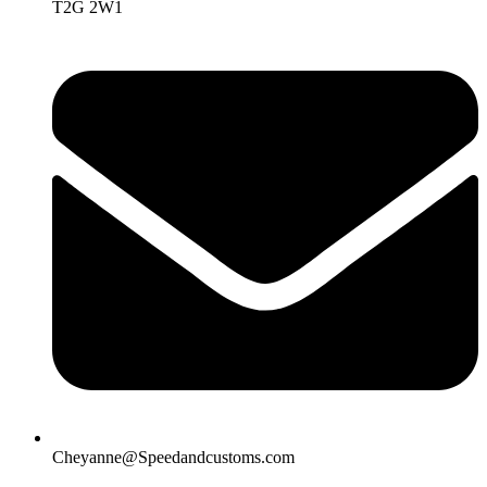
T2G 2W1
Cheyanne@Speedandcustoms.com