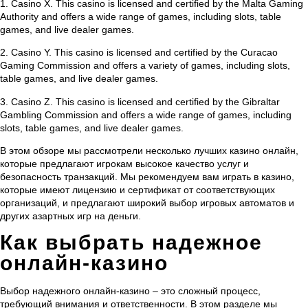
1. Casino X. This casino is licensed and certified by the Malta Gaming
Authority and offers a wide range of games, including slots, table
games, and live dealer games.
2. Casino Y. This casino is licensed and certified by the Curacao
Gaming Commission and offers a variety of games, including slots,
table games, and live dealer games.
3. Casino Z. This casino is licensed and certified by the Gibraltar
Gambling Commission and offers a wide range of games, including
slots, table games, and live dealer games.
В этом обзоре мы рассмотрели несколько лучших казино онлайн,
которые предлагают игрокам высокое качество услуг и
безопасность транзакций. Мы рекомендуем вам играть в казино,
которые имеют лицензию и сертификат от соответствующих
организаций, и предлагают широкий выбор игровых автоматов и
других азартных игр на деньги.
Как выбрать надежное
онлайн-казино
Выбор надежного онлайн-казино – это сложный процесс,
требующий внимания и ответственности. В этом разделе мы