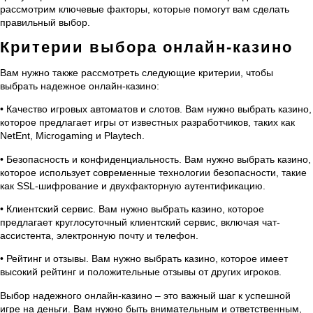
рассмотрим ключевые факторы, которые помогут вам сделать
правильный выбор.
Критерии выбора онлайн-казино
Вам нужно также рассмотреть следующие критерии, чтобы
выбрать надежное онлайн-казино:
• Качество игровых автоматов и слотов. Вам нужно выбрать казино,
которое предлагает игры от известных разработчиков, таких как
NetEnt, Microgaming и Playtech.
• Безопасность и конфиденциальность. Вам нужно выбрать казино,
которое использует современные технологии безопасности, такие
как SSL-шифрование и двухфакторную аутентификацию.
• Клиентский сервис. Вам нужно выбрать казино, которое
предлагает круглосуточный клиентский сервис, включая чат-
ассистента, электронную почту и телефон.
• Рейтинг и отзывы. Вам нужно выбрать казино, которое имеет
высокий рейтинг и положительные отзывы от других игроков.
Выбор надежного онлайн-казино – это важный шаг к успешной
игре на деньги. Вам нужно быть внимательным и ответственным,