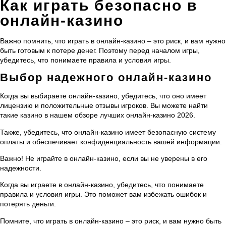
Как играть безопасно в
онлайн-казино
Важно помнить, что играть в онлайн-казино – это риск, и вам нужно
быть готовым к потере денег. Поэтому перед началом игры,
убедитесь, что понимаете правила и условия игры.
Выбор надежного онлайн-казино
Когда вы выбираете онлайн-казино, убедитесь, что оно имеет
лицензию и положительные отзывы игроков. Вы можете найти
такие казино в нашем обзоре лучших онлайн-казино 2026.
Также, убедитесь, что онлайн-казино имеет безопасную систему
оплаты и обеспечивает конфиденциальность вашей информации.
Важно! Не играйте в онлайн-казино, если вы не уверены в его
надежности.
Когда вы играете в онлайн-казино, убедитесь, что понимаете
правила и условия игры. Это поможет вам избежать ошибок и
потерять деньги.
Помните, что играть в онлайн-казино – это риск, и вам нужно быть