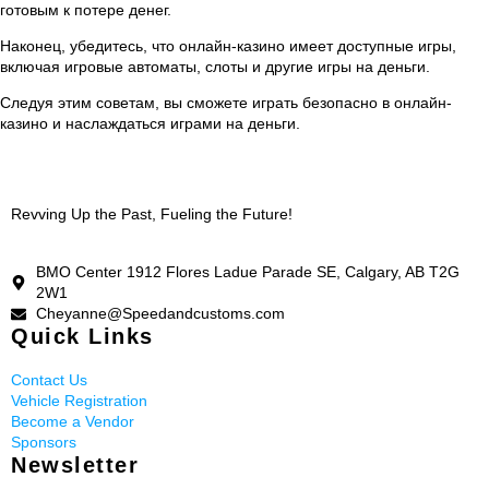
готовым к потере денег.
Наконец, убедитесь, что онлайн-казино имеет доступные игры,
включая игровые автоматы, слоты и другие игры на деньги.
Следуя этим советам, вы сможете играть безопасно в онлайн-
казино и наслаждаться играми на деньги.
Revving Up the Past, Fueling the Future!
BMO Center 1912 Flores Ladue Parade SE, Calgary, AB T2G
2W1
Cheyanne@Speedandcustoms.com
Quick Links
Contact Us
Vehicle Registration
Become a Vendor
Sponsors
Newsletter