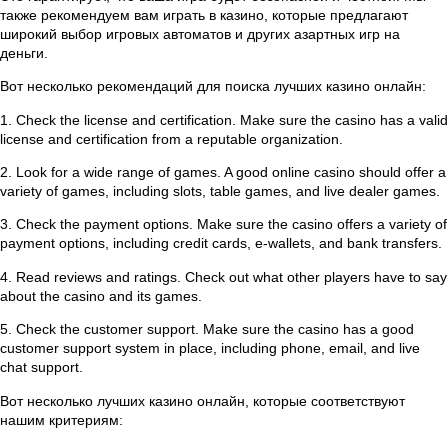
также рекомендуем вам играть в казино, которые предлагают
широкий выбор игровых автоматов и других азартных игр на
деньги.
Вот несколько рекомендаций для поиска лучших казино онлайн:
1. Check the license and certification. Make sure the casino has a valid
license and certification from a reputable organization.
2. Look for a wide range of games. A good online casino should offer a
variety of games, including slots, table games, and live dealer games.
3. Check the payment options. Make sure the casino offers a variety of
payment options, including credit cards, e-wallets, and bank transfers.
4. Read reviews and ratings. Check out what other players have to say
about the casino and its games.
5. Check the customer support. Make sure the casino has a good
customer support system in place, including phone, email, and live
chat support.
Вот несколько лучших казино онлайн, которые соответствуют
нашим критериям: