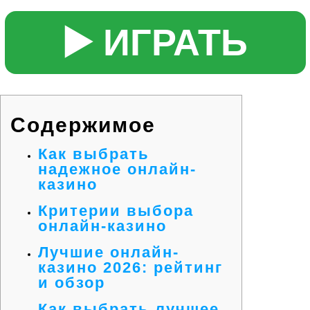
▶️ ИГРАТЬ
Содержимое
Как выбрать
надежное онлайн-
казино
Критерии выбора
онлайн-казино
Лучшие онлайн-
казино 2026: рейтинг
и обзор
Как выбрать лучшее