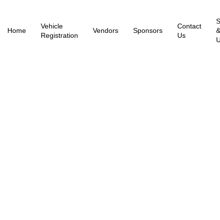
Vehicle
Contact
Home
Vendors
Sponsors
Registration
Us
U
лучшие казино
онлайн 2026 обзор
проверенных
сайтов.5297 (2)
Где найти лучшие
казино онлайн 2026 –
обзор проверенных
сайтов