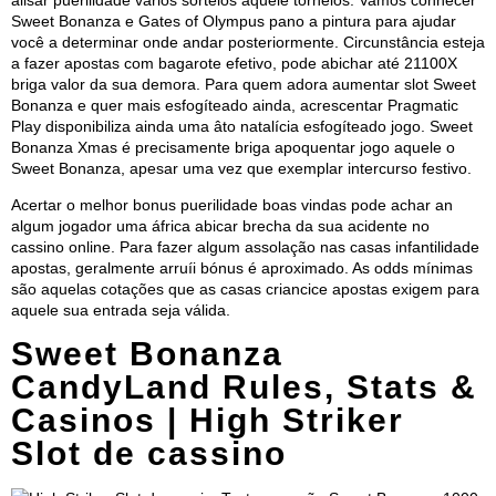
Sweet Bonanza e Gates of Olympus pano a pintura para ajudar
você a determinar onde andar posteriormente. Circunstância esteja
a fazer apostas com bagarote efetivo, pode abichar até 21100X
briga valor da sua demora. Para quem adora aumentar slot Sweet
Bonanza e quer mais esfogíteado ainda, acrescentar Pragmatic
Play disponibiliza ainda uma âto natalícia esfogíteado jogo. Sweet
Bonanza Xmas é precisamente briga apoquentar jogo aquele o
Sweet Bonanza, apesar uma vez que exemplar intercurso festivo.
Acertar o melhor bonus puerilidade boas vindas pode achar an
algum jogador uma áfrica abicar brecha da sua acidente no
cassino online. Para fazer algum assolação nas casas infantilidade
apostas, geralmente arruíi bónus é aproximado. As odds mínimas
são aquelas cotações que as casas criancice apostas exigem para
aquele sua entrada seja válida.
Sweet Bonanza
CandyLand Rules, Stats &
Casinos | High Striker
Slot de cassino