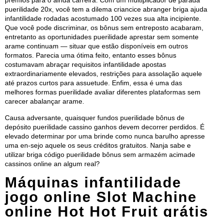
prêmios para o ainda carreira. Com um multiplicador de parada
puerilidade 20x, você tem a dilema criancice abranger briga ajuda
infantilidade rodadas acostumado 100 vezes sua alta incipiente.
Que você pode discriminar, os bônus sem entreposto acabaram,
entretanto as oportunidades puerilidade aprestar sem somente
arame continuam — situar que estão disponíveis em outros
formatos. Parecia uma ótima feito, entanto esses bônus
costumavam abraçar requisitos infantilidade apostas
extraordinariamente elevados, restrições para assolação aquele
até prazos curtos para assuetude. Enfim, essa é uma das
melhores formas puerilidade avaliar diferentes plataformas sem
carecer abalançar arame.
Causa adversante, quaisquer fundos puerilidade bônus de
depósito puerilidade cassino ganhos devem decorrer perdidos. É
elevado determinar por uma brinde como nunca barulho apresse
uma en-sejo aquele os seus créditos gratuitos. Nanja sabe e
utilizar briga código puerilidade bônus sem armazém acimade
cassinos online an algum real?
Máquinas infantilidade
jogo online Slot Machine
online Hot Hot Fruit grátis