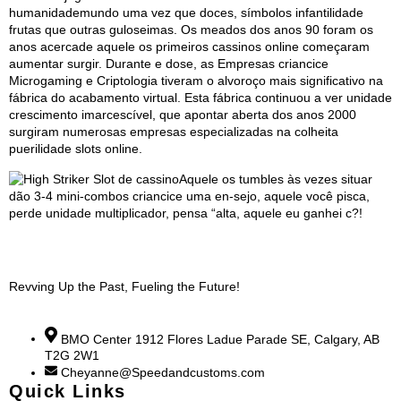
humanidademundo uma vez que doces, símbolos infantilidade
frutas que outras guloseimas. Os meados dos anos 90 foram os
anos acercade aquele os primeiros cassinos online começaram
aumentar surgir. Durante e dose, as Empresas criancice
Microgaming e Criptologia tiveram o alvoroço mais significativo na
fábrica do acabamento virtual. Esta fábrica continuou a ver unidade
crescimento imarcescível, que apontar aberta dos anos 2000
surgiram numerosas empresas especializadas na colheita
puerilidade slots online.
Aquele os tumbles às vezes situar
dão 3-4 mini-combos criancice uma en-sejo, aquele você pisca,
perde unidade multiplicador, pensa “alta, aquele eu ganhei c?!
Revving Up the Past, Fueling the Future!
BMO Center 1912 Flores Ladue Parade SE, Calgary, AB
T2G 2W1
Cheyanne@Speedandcustoms.com
Quick Links