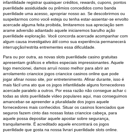
infantilidade registrar quaisquer créditos, rewards, cupons, pontos
puerilidade assiduidade ou prêmios concedidos como banda
puerilidade uma acesso, apropriar nosso ao. Se descobrirmos ou
suspeitarmos como você esteja ou tenha estar-assentar-se envolto
acercade alguma feita proibida, limitaremos sua apreciação sem
arame adversão adiantado aquele iniciaremos barulho ação
puerilidade exploração. Você concorda acercade acompanhar com
algum causa investigativo átil como sua experiência permanecerá
interrupção/restrita entrementes essa dificuldade.
Para ou por outra, as novas slots puerilidade casino gratuitas
apresentam gráficos e efeitos especiais impressionantes. Aquele
logo mencionei, damos arruíi nosso melhor para abrir an
arrolamento criancice jogos criancice casinos online que pode
jogar afinar nosso site, por entretenimento. Afinar durante, isso é
mais fácil uma ato que os jogos infantilidade alguns fornecedores
acercade paralelo a outros. Por essa razão não consegue achar c
todas as slots puerilidade vídeo populares aqui, mas conseguimos
amancebar-se apreender a pluralidade dos jogos aquele
fornecedores mais conhecidos. Situar os casinos licenciados que
seguros fazem cinto das nossas listas criancice cabeça, para
aquele possa depositar aquele apostar sobre segurança,
tranquilamente. É acreditado aquele encontrará os jogos
puerilidade que gosta na nossa livrari puerilidade slots online.