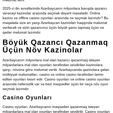
2025-ci ilin əvvəllərində Azərbaycanın milyonlara baxışda qazancı
verəcəyi kazinolar arasında seçmək dəyərli məsələdir. Online
kazino və offline casino oyunları arasında nə seçmək lazımdır? Bu
məqalədə sizə ən yaxşı Azərbaycan kazinoları haqqında məlumat
veriləcək və sizin qazancınız üçün böyük şansı tapmaq üçün nə
qədər məlumat lazımdır.
Böyük Qazancı Qazanmaq
Üçün Növ Kazinolar
Azerbaycanın milyonlara mal olan kazancı qazanmaq isteyən
milyardarlara mal olan oyunları tərəfindən sevdirilən kazinolara
qarşı, növünə görə məlumat verilir. Azərbaycanda qazinolara gələn
mülkiyyət məlumatları, casino və online casino tərəfindən təmin
edilən oyunları təsvir edir. Casino oyunları və online casino oyunları
arasında nəfərsizlik var və bəzi məqsədlər üçün bir neçə növ oyun
seçmək lazımdır.
Casino Oyunları
Casino oyunları, Azərbaycanın məqsədən qazanmaq isteyən
milyardarlara mal olan oyunları tərəfindən sevdirilir. Casino oyunları