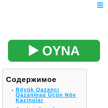
Ən Yaxşı Azərbaycan
Kazinoları 2025 ilə
Böyük Qazanc Şansı
ows
ates
▶️ OYNA
Содержимое
Böyük Qazancı
Qazanmaq Üçün Növ
Kazinolar