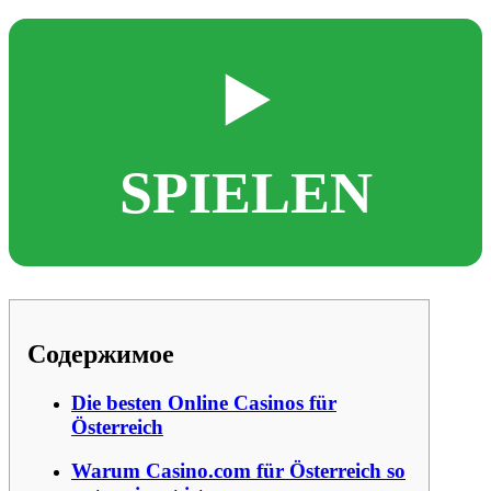
▶️
SPIELEN
Содержимое
Die besten Online Casinos für
Österreich
Warum Casino.com für Österreich so