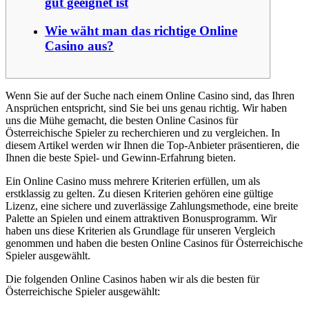
gut geeignet ist
Wie wäht man das richtige Online
Casino aus?
Wenn Sie auf der Suche nach einem Online Casino sind, das Ihren
Ansprüchen entspricht, sind Sie bei uns genau richtig. Wir haben
uns die Mühe gemacht, die besten Online Casinos für
Österreichische Spieler zu recherchieren und zu vergleichen. In
diesem Artikel werden wir Ihnen die Top-Anbieter präsentieren, die
Ihnen die beste Spiel- und Gewinn-Erfahrung bieten.
Ein Online Casino muss mehrere Kriterien erfüllen, um als
erstklassig zu gelten. Zu diesen Kriterien gehören eine gültige
Lizenz, eine sichere und zuverlässige Zahlungsmethode, eine breite
Palette an Spielen und einem attraktiven Bonusprogramm. Wir
haben uns diese Kriterien als Grundlage für unseren Vergleich
genommen und haben die besten Online Casinos für Österreichische
Spieler ausgewählt.
Die folgenden Online Casinos haben wir als die besten für
Österreichische Spieler ausgewählt: