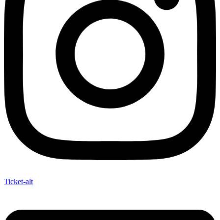
Ticket-alt