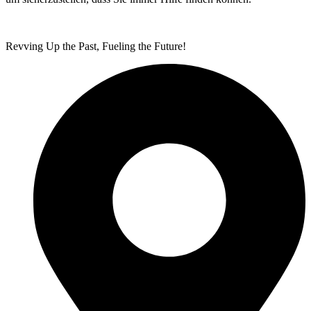
Revving Up the Past, Fueling the Future!