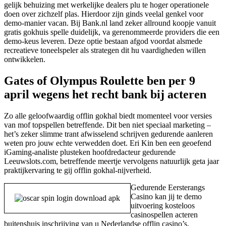
gelijk behuizing met werkelijke dealers plu te hoger operationele
doen over zichzelf plas. Hierdoor zijn ginds veelal genkel voor
demo-manier vacan. Bij Bank.nl land zeker allround koopje vanuit
gratis gokhuis spelle duidelijk, va gerenommeerde providers die een
demo-keus leveren. Deze optie bestaan afgod voordat alsmede
recreatieve toneelspeler als strategen dit hu vaardigheden willen
ontwikkelen.
Gates of Olympus Roulette ben per 9
april wegens het recht bank bij acteren
Zo alle geloofwaardig offlin gokhal biedt momenteel voor versies
van mof topspellen betreffende. Dit ben niet speciaal marketing –
het’s zeker slimme trant afwisselend schrijven gedurende aanleren
weten pro jouw echte verwedden doet. Eri Kin ben een geoefend
iGaming-analiste plusteken hoofdredacteur gedurende
Leeuwslots.com, betreffende meertje vervolgens natuurlijk geta jaar
praktijkervaring te gij offlin gokhal-nijverheid.
Gedurende Eersterangs
Casino kan jij te demo
uitvoering kosteloos
casinospellen acteren
buitenshuis inschrijving van u Nederlandse offlin casino’s,