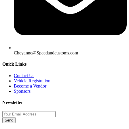
Cheyanne@Speedandcustoms.com
Quick Links
Contact Us
Vehicle Registration
Become a Vendor
Sponsors
Newsletter
Send