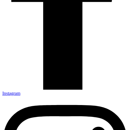
Instagram