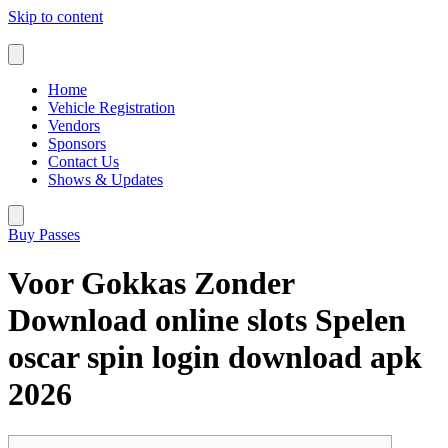
Skip to content
Home
Vehicle Registration
Vendors
Sponsors
Contact Us
Shows & Updates
Buy Passes
Voor Gokkas Zonder
Download online slots Spelen
oscar spin login download apk
2026