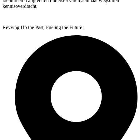
identificeren appreciren onderstel van machinaal wegsturen
kennisoverdracht.
Revving Up the Past, Fueling the Future!