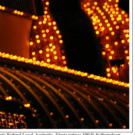
teltuja Federal Local -kasinoita. Alusta tarjoaa 100 % lisäbonuksen –