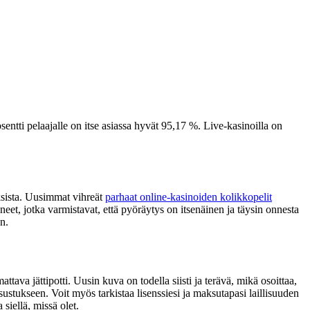
entti pelaajalle on itse asiassa hyvät 95,17 %. Live-kasinoilla on
ksista. Uusimmat vihreät
parhaat online-kasinoiden kolikkopelit
et, jotka varmistavat, että pyöräytys on itsenäinen ja täysin onnesta
n.
ava jättipotti. Uusin kuva on todella siisti ja terävä, mikä osoittaa,
isustukseen. Voit myös tarkistaa lisenssiesi ja maksutapasi laillisuuden
siellä, missä olet.