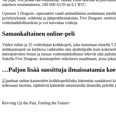
askeleen ensimmäiseen, 100 000 AUD tai 0,1 BTC.
Upouusi 5 Dragons -operaattori vaatii ammattilaisia ​​asettamaan merkk
pyöräytyksistä, wildeista ja jättipottibonuksista. Five Dragons -nettiv
voittomahdollisuuksia ja voi kasvattaa voittoja.
Samankaltainen online-peli
Viiden rullan ja 25 voittolinjan kolikkopeli, joka tunnetaan nimellä 5 
nettikasinopeli on kiehtova vaihtoehto niin aloittelijoille kuin kokene
interaktiivinen bonus ja runsas voittomahdollisuus tekevät siitä puhu
Sukella Five Dragons -kasinopelien erikoiseen maailmaan, jossa jokai
…Paljon lisää suosittuja ilmaissatamia ko
Jatka lukemista saadaksesi ka
tullessaan tuoreita, räjähtäviä käänteitä satunnaisilla ilmaisilla peleil
Revving Up the Past, Fueling the Future!