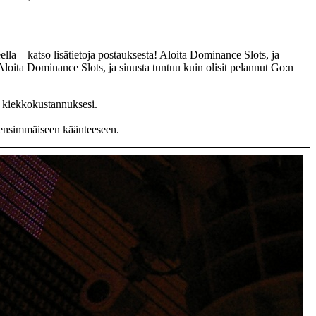
lla – katso lisätietoja postauksesta! Aloita Dominance Slots, ja
loita Dominance Slots, ja sinusta tuntuu kuin olisit pelannut Go:n
un kiekkokustannuksesi.
n ensimmäiseen käänteeseen.