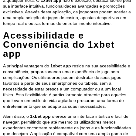
a qualquer hora. O
1xbet app
não é exceção, destacando-se pela
sua interface intuitiva, funcionalidades avançadas e promoções
exclusivas. Através desta aplicação, os jogadores podem aceder a
uma ampla seleção de jogos de casino, apostas desportivas em
tempo real e outras formas de entretenimento interativo.
Acessibilidade e
Conveniência do 1xbet
app
A principal vantagem do
1xbet app
reside na sua acessibilidade e
conveniência, proporcionando uma experiência de jogo sem
complicações. Os utilizadores podem desfrutar de seus jogos
favoritos a partir de seus smartphones ou tablets, sem a
necessidade de estar presos a um computador ou a um local
físico. Esta flexibilidade é particularmente atraente para aqueles
que levam um estilo de vida agitado e procuram uma forma de
entretenimento que se adapte às suas necessidades.
Além disso, o
1xbet app
oferece uma interface intuitiva e fácil de
navegar, permitindo que até mesmo os utilizadores menos
experientes encontrem rapidamente os jogos e as funcionalidades
que desejam. A aplicação é compatível com uma ampla gama de