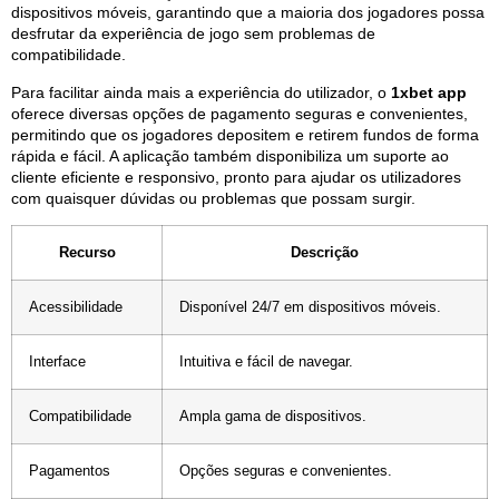
dispositivos móveis, garantindo que a maioria dos jogadores possa
desfrutar da experiência de jogo sem problemas de
compatibilidade.
Para facilitar ainda mais a experiência do utilizador, o
1xbet app
oferece diversas opções de pagamento seguras e convenientes,
permitindo que os jogadores depositem e retirem fundos de forma
rápida e fácil. A aplicação também disponibiliza um suporte ao
cliente eficiente e responsivo, pronto para ajudar os utilizadores
com quaisquer dúvidas ou problemas que possam surgir.
Recurso
Descrição
Acessibilidade
Disponível 24/7 em dispositivos móveis.
Interface
Intuitiva e fácil de navegar.
Compatibilidade
Ampla gama de dispositivos.
Pagamentos
Opções seguras e convenientes.