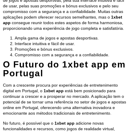
de jogos e apostas desportivas, pela sua interface intuitiva e fácil
de usar, pelas suas promoções e bónus exclusivos e pelo seu
compromisso com a segurança e a confiabilidade. Muitas outras
aplicações podem oferecer recursos semelhantes, mas o
1xbet
app
consegue reunir todos estes aspetos de forma harmoniosa,
proporcionando uma experiência de jogo completa e satisfatória.
Ampla gama de jogos e apostas desportivas.
Interface intuitiva e fácil de usar.
Promoções e bónus exclusivos.
Compromisso com a segurança e a confiabilidade.
O Futuro do 1xbet app em
Portugal
Com a crescente procura por experiências de entretenimento
digital em Portugal, o
1xbet app
está bem posicionado para
continuar a crescer e a prosperar no mercado. A aplicação tem o
potencial de se tornar uma referência no setor de jogos e apostas
online em Portugal, oferecendo uma alternativa inovadora e
emocionante aos métodos tradicionais de entretenimento.
No futuro, é possível que o
1xbet app
adicione novas
funcionalidades e recursos, como jogos de realidade virtual,