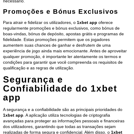
necessário.
Promoções e Bónus Exclusivos
Para atrair e fidelizar os utilizadores, o
1xbet app
oferece
regularmente promoções e bónus exclusivos, como bónus de
boas-vindas, bónus de depósito, apostas grátis e programas de
fidelidade. Estas promoções permitem que os jogadores
aumentem suas chances de ganhar e desfrutem de uma
experiência de jogo ainda mais emocionante. Antes de aproveitar
qualquer promoção, é importante ler atentamente os termos e
condições para garantir que você compreenda os requisitos de
qualificação e as regras de utilização.
Segurança e
Confiabilidade do 1xbet
app
A segurança e a confiabilidade são as principais prioridades do
1xbet app
. A aplicação utiliza tecnologias de criptografia
avançadas para proteger as informações pessoais e financeiras
dos utilizadores, garantindo que todas as transações sejam
realizadas de forma segura e confidencial. Além disso, o
1xbet