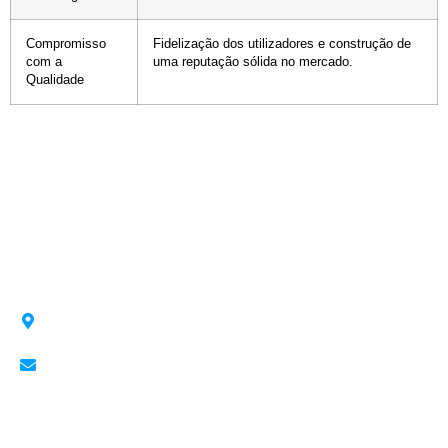
Compromisso
Fidelização dos utilizadores e construção de
com a
uma reputação sólida no mercado.
Qualidade
Revving Up the Past, Fueling the Future!
BMO Center 1912 Flores Ladue Parade SE,
Calgary, AB T2G 2W1
Cheyanne@Speedandcustoms.com
Quick Links