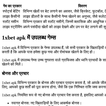
गेम का प्रकार
विवरण
स्पोर्ट्स बेटिंग
विभिन्न खेलों पर बेट लगाने का अवसर, जैसे क्रिकेट, फुटबॉल,
लाइव कैसीनो
लाइव डीलरों के साथ कैसीनो गेम्स खेलने का अनुभव, जैसे रूलेट
स्लॉट मशीन
विभिन्न प्रकार की स्लॉट मशीनें, जिनमें क्लासिक और आधुनिक द
लाइव स्ट्रीमिंग
अपने पसंदीदा खेलों को लाइव देखने और उन पर बेट लगाने की स
1xbet apk में उपलब्ध गेम्स
1xbet apk में विभिन्न प्रकार के गेम्स उपलब्ध हैं, जो सभी प्रकार के खिलाड़ि
करती है कि आपके पास हमेशा कुछ नया और रोमांचक खेलने के लिए हो।
1xbet apk में उपलब्ध गेम्स उच्च गुणवत्ता वाले ग्राफिक्स और ध्वनि प्रभावों
खेलने को मिलें।
बोनस और प्रचार
1xbet apk विभिन्न प्रकार के बोनस और प्रचार प्रदान करता है, जो आपके जीत
लिए, आपको कुछ शर्तों को पूरा करना होगा, जैसे कि एक निश्चित राशि जमा करना 
1xbet apk नियमित रूप से नए बोनस और प्रचार पेश करता है, इसलिए आपको
स्वागत बोनस: नए खिलाड़ियों के लिए आकर्षक बोनस।