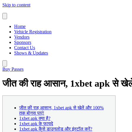
Skip to content
Home
Vehicle Registration
Vendors
Sponsors
Contact Us
Shows & Updates
Buy Passes
जीत की राह आसान, 1xbet apk से खे
जीत की राह आसान, 1xbet apk से खेलें और 100%
तक बोनस पाएं!
1xbet apk क्या है?
1xbet apk के फायदे
1xbet apk कैसे डाउनलोड और इंस्टॉल करें?