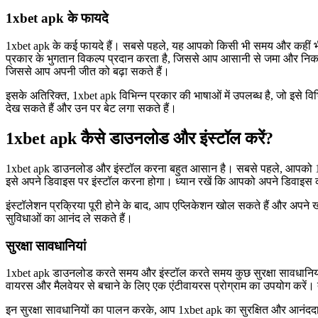
1xbet apk के फायदे
1xbet apk के कई फायदे हैं। सबसे पहले, यह आपको किसी भी समय और कहीं भी अप
प्रकार के भुगतान विकल्प प्रदान करता है, जिससे आप आसानी से जमा और निका
जिससे आप अपनी जीत को बढ़ा सकते हैं।
इसके अतिरिक्त, 1xbet apk विभिन्न प्रकार की भाषाओं में उपलब्ध है, जो इसे व
देख सकते हैं और उन पर बेट लगा सकते हैं।
1xbet apk कैसे डाउनलोड और इंस्टॉल करें?
1xbet apk डाउनलोड और इंस्टॉल करना बहुत आसान है। सबसे पहले, आपको 1
इसे अपने डिवाइस पर इंस्टॉल करना होगा। ध्यान रखें कि आपको अपने डिवाइस की स
इंस्टॉलेशन प्रक्रिया पूरी होने के बाद, आप एप्लिकेशन खोल सकते हैं और अपन
सुविधाओं का आनंद ले सकते हैं।
सुरक्षा सावधानियां
1xbet apk डाउनलोड करते समय और इंस्टॉल करते समय कुछ सुरक्षा सावधानिया
वायरस और मैलवेयर से बचाने के लिए एक एंटीवायरस प्रोग्राम का उपयोग करें। 
इन सुरक्षा सावधानियों का पालन करके, आप 1xbet apk का सुरक्षित और आनंदद