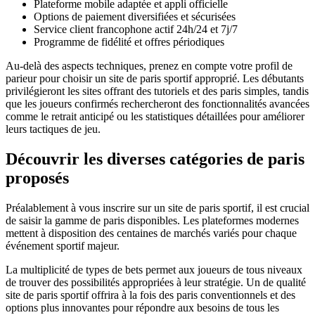
Plateforme mobile adaptée et appli officielle
Options de paiement diversifiées et sécurisées
Service client francophone actif 24h/24 et 7j/7
Programme de fidélité et offres périodiques
Au-delà des aspects techniques, prenez en compte votre profil de
parieur pour choisir un site de paris sportif approprié. Les débutants
privilégieront les sites offrant des tutoriels et des paris simples, tandis
que les joueurs confirmés rechercheront des fonctionnalités avancées
comme le retrait anticipé ou les statistiques détaillées pour améliorer
leurs tactiques de jeu.
Découvrir les diverses catégories de paris
proposés
Préalablement à vous inscrire sur un site de paris sportif, il est crucial
de saisir la gamme de paris disponibles. Les plateformes modernes
mettent à disposition des centaines de marchés variés pour chaque
événement sportif majeur.
La multiplicité de types de bets permet aux joueurs de tous niveaux
de trouver des possibilités appropriées à leur stratégie. Un de qualité
site de paris sportif offrira à la fois des paris conventionnels et des
options plus innovantes pour répondre aux besoins de tous les