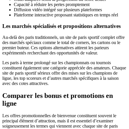
Capacité à réduire les pertes promptement
Diffusion vidéo intégré sur plusieurs plateformes
Plateforme interactive proposant statistiques en temps réel
Les marchés spécialisés et propositions alternatives
Au-delà des paris traditionnels, un site de paris sportif complet offre
des marchés spéciaux comme le total de corners, les cartons ou le
premier buteur. Ces options alternatives attirent les parieurs
expérimentés recherchant des opportunités de valeur.
Les paris à terme prolongé sur les championnats ou tournois
constituent également une catégorie appréciée des amateurs. Chaque
site de paris sportif sérieux offre des mises sur les champions de
ligue, les top scoreurs et d’autres marchés spécifiques à la saison
avec des cotes attractives.
Comparer les bonus et promotions en
ligne
Les offres promotionnelles de bienvenue constituent souvent le
principal élément d’attraction, mais il est essentiel d’examiner
soigneusement les termes qui viennent avec chaque site de paris