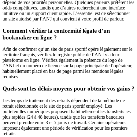
dépend de vos priorités personnelles. Quelques parieurs préfèrent les
odds compétitives, tandis que d’autres recherchent une interface
intuitive ou un support client rapide. L’essentiel est de sélectionner
un site autorisé par l’ANJ qui convient à votre profil de parieur.
Comment vérifier la conformité légale d’un
bookmaker en ligne ?
Afin de confirmer qu’un site de paris sportif opère légalement sur le
territoire français, vérifiez le registre public de l’ANJ via leur
plateforme en ligne. Vérifiez également la présence du logo de
l’ANJ et du numéro de licence sur la page principale de l’opérateur,
habituellement placé en bas de page parmi les mentions légales
requises.
Quels sont les délais moyens pour obtenir vos gains ?
Les temps de traitement des retraits dépendent de la méthode de
retrait sélectionnée et le site de paris sportif employé. Les
portefeuilles numériques proposent habituellement les transferts les
plus rapides (24 à 48 heures), tandis que les transferts bancaires
peuvent prendre entre 3 et 5 jours de travail. Certains opérateurs
imposent également une période de vérification pour les premiers
retraits.