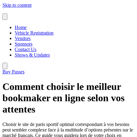
Skip to content
Home
Vehicle Registration
Vendors
Sponsors
Contact Us
Shows & Updates
Buy Passes
Comment choisir le meilleur
bookmaker en ligne selon vos
attentes
Choisir le site de paris sportif optimal correspondant à vos besoins
peut sembler complexe face à la multitude d’options présentes sur le
marché français. Ce guide vous guidera lors de votre choix en