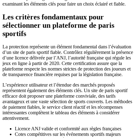
examinant les éléments clés pour faire un choix éclairé et fiable.
Les critères fondamentaux pour
sélectionner un plateforme de paris
sportifs
La protection représente un élément fondamental dans l’évaluation
d’un site de paris sportif fiable. Contrôlez régulièrement la présence
d’une licence délivrée par l’ANJ, l’autorité française qui régule les
jeux en ligne à partir de 2020. Cette certification assure que la
plateforme respecte les normes strictes de protection des joueurs et
de transparence financière requises par la législation française.
L’expérience utilisateur et l’étendue des marchés proposés
représentent également des éléments clés. Un site de paris sportif
efficace doit proposer une plateforme conviviale, des tarifs
avantageux et une vaste sélection de sports couverts. Les méthodes
de paiement fiables, le service client réactif et les récompenses
intéressantes complètent le tableau des éléments à considérer
attentivement.
Licence ANJ valide et conformité aux règles françaises
Cotes compétitives sur les événements sportifs majeurs