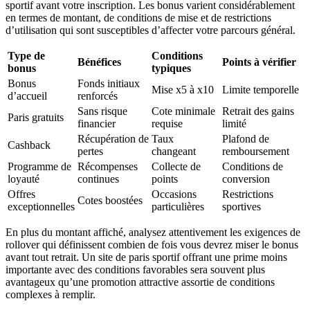
sportif avant votre inscription. Les bonus varient considérablement
en termes de montant, de conditions de mise et de restrictions
d’utilisation qui sont susceptibles d’affecter votre parcours général.
Type de
Conditions
Bénéfices
Points à vérifier
bonus
typiques
Bonus
Fonds initiaux
Mise x5 à x10
Limite temporelle
d’accueil
renforcés
Sans risque
Cote minimale
Retrait des gains
Paris gratuits
financier
requise
limité
Récupération de
Taux
Plafond de
Cashback
pertes
changeant
remboursement
Programme de
Récompenses
Collecte de
Conditions de
loyauté
continues
points
conversion
Offres
Occasions
Restrictions
Cotes boostées
exceptionnelles
particulières
sportives
En plus du montant affiché, analysez attentivement les exigences de
rollover qui définissent combien de fois vous devrez miser le bonus
avant tout retrait. Un site de paris sportif offrant une prime moins
importante avec des conditions favorables sera souvent plus
avantageux qu’une promotion attractive assortie de conditions
complexes à remplir.