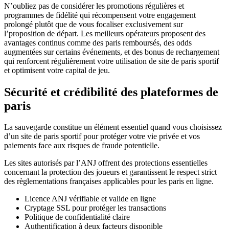
N’oubliez pas de considérer les promotions régulières et
programmes de fidélité qui récompensent votre engagement
prolongé plutôt que de vous focaliser exclusivement sur
l’proposition de départ. Les meilleurs opérateurs proposent des
avantages continus comme des paris remboursés, des odds
augmentées sur certains événements, et des bonus de rechargement
qui renforcent régulièrement votre utilisation de site de paris sportif
et optimisent votre capital de jeu.
Sécurité et crédibilité des plateformes de
paris
La sauvegarde constitue un élément essentiel quand vous choisissez
d’un site de paris sportif pour protéger votre vie privée et vos
paiements face aux risques de fraude potentielle.
Les sites autorisés par l’ANJ offrent des protections essentielles
concernant la protection des joueurs et garantissent le respect strict
des règlementations françaises applicables pour les paris en ligne.
Licence ANJ vérifiable et valide en ligne
Cryptage SSL pour protéger les transactions
Politique de confidentialité claire
Authentification à deux facteurs disponible