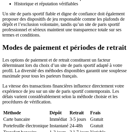
Historique et réputation vérifiables
Un site de paris sportif fiable et digne de confiance doit également
proposer des dispositifs de jeu responsable comme les plafonds de
dépôt et l’exclusion volontaire, tandis qu’un site de paris sportif
professionnel et sérieux maintient une transparence totale sur ses
termes et conditions.
Modes de paiement et périodes de retrait
Les options de paiement et de retrait constituent un facteur
déterminant lors du choix d’un site de paris sportif adapté à votre
profil. La diversité des méthodes disponibles garantit une souplesse
maximale pour tous les parieurs français.
La vitesse des transactions financières influence directement votre
expérience de jeu sur un site de paris sportif contemporain. Les
délais varient considérablement selon la méthode choisie et les
procédures de vérification.
Méthode
Dépôt
Retrait
Frais
Carte bancaire
Immédiat
3-5 jours
Gratuit
Portefeuille électronique
Instantané
24-48h
Gratuit