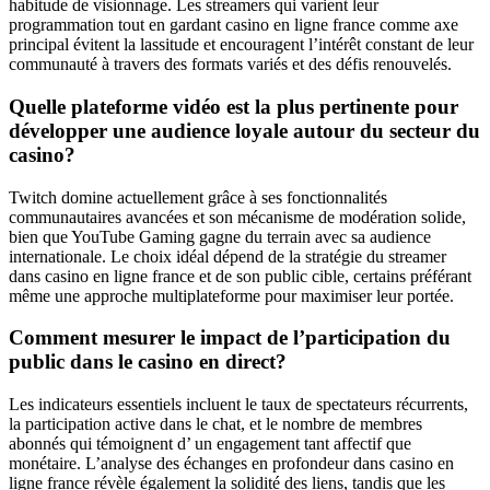
habitude de visionnage. Les streamers qui varient leur
programmation tout en gardant casino en ligne france comme axe
principal évitent la lassitude et encouragent l’intérêt constant de leur
communauté à travers des formats variés et des défis renouvelés.
Quelle plateforme vidéo est la plus pertinente pour
développer une audience loyale autour du secteur du
casino?
Twitch domine actuellement grâce à ses fonctionnalités
communautaires avancées et son mécanisme de modération solide,
bien que YouTube Gaming gagne du terrain avec sa audience
internationale. Le choix idéal dépend de la stratégie du streamer
dans casino en ligne france et de son public cible, certains préférant
même une approche multiplateforme pour maximiser leur portée.
Comment mesurer le impact de l’participation du
public dans le casino en direct?
Les indicateurs essentiels incluent le taux de spectateurs récurrents,
la participation active dans le chat, et le nombre de membres
abonnés qui témoignent d’ un engagement tant affectif que
monétaire. L’analyse des échanges en profondeur dans casino en
ligne france révèle également la solidité des liens, tandis que les