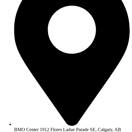
BMO Center 1912 Flores Ladue Parade SE, Calgary, AB