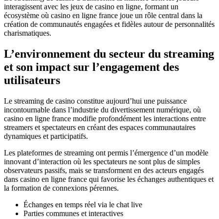
interagissent avec les jeux de casino en ligne, formant un
écosystème où casino en ligne france joue un rôle central dans la
création de communautés engagées et fidèles autour de personnalités
charismatiques.
L’environnement du secteur du streaming
et son impact sur l’engagement des
utilisateurs
Le streaming de casino constitue aujourd’hui une puissance
incontournable dans l’industrie du divertissement numérique, où
casino en ligne france modifie profondément les interactions entre
streamers et spectateurs en créant des espaces communautaires
dynamiques et participatifs.
Les plateformes de streaming ont permis l’émergence d’un modèle
innovant d’interaction où les spectateurs ne sont plus de simples
observateurs passifs, mais se transforment en des acteurs engagés
dans casino en ligne france qui favorise les échanges authentiques et
la formation de connexions pérennes.
Échanges en temps réel via le chat live
Parties communes et interactives