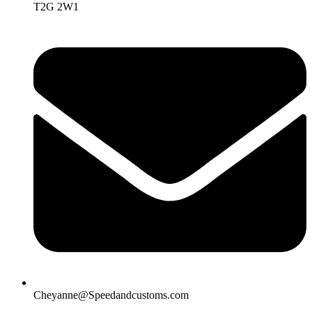
T2G 2W1
Cheyanne@Speedandcustoms.com