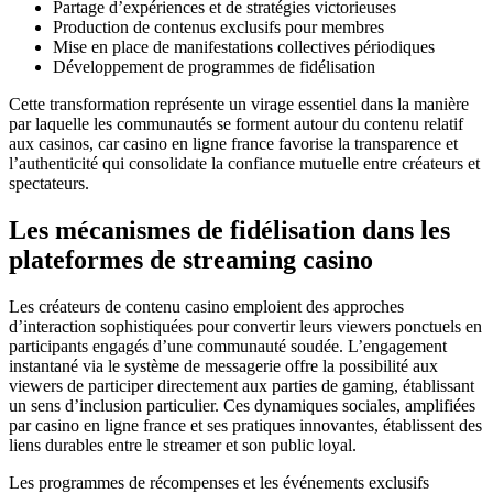
Partage d’expériences et de stratégies victorieuses
Production de contenus exclusifs pour membres
Mise en place de manifestations collectives périodiques
Développement de programmes de fidélisation
Cette transformation représente un virage essentiel dans la manière
par laquelle les communautés se forment autour du contenu relatif
aux casinos, car casino en ligne france favorise la transparence et
l’authenticité qui consolidate la confiance mutuelle entre créateurs et
spectateurs.
Les mécanismes de fidélisation dans les
plateformes de streaming casino
Les créateurs de contenu casino emploient des approches
d’interaction sophistiquées pour convertir leurs viewers ponctuels en
participants engagés d’une communauté soudée. L’engagement
instantané via le système de messagerie offre la possibilité aux
viewers de participer directement aux parties de gaming, établissant
un sens d’inclusion particulier. Ces dynamiques sociales, amplifiées
par casino en ligne france et ses pratiques innovantes, établissent des
liens durables entre le streamer et son public loyal.
Les programmes de récompenses et les événements exclusifs