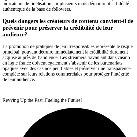
indicateurs de fidélisation sur plusieurs mois démontrent la fidélité
authentique de la base de followers.
Quels dangers les créateurs de contenu convient-il de
prévenir pour préserver la crédibilité de leur
audience?
La promotion de pratiques de jeu irresponsables représente le risque
principal, pouvant détruire immédiatement la crédibilité durement
acquise auprès de l’audience. Les streamers travaillant dans casino
en ligne france doivent également s’abstenir de les partenariats
opaques avec des casinos peu fiables et préserver une transparence
complète sur leurs relations commerciales pour protéger l’intégrité
de leur audience.
Revving Up the Past, Fueling the Future!