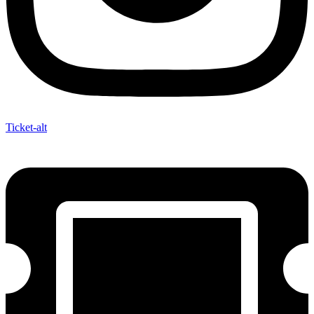
Ticket-alt