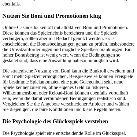
ebenfalls.
Nutzen Sie Boni und Promotionen klug
Online-Casinos locken oft mit attraktiven Boni und Promotionen.
Diese können das Spielerlebnis bereichern und die Spielzeit
verlängern, sollten aber mit Bedacht genutzt werden. Es ist
entscheidend, die Bonusbedingungen genau zu prüfen, insbesondere
die Umsatzanforderungen und mögliche Spielbeschränkungen. Ein
hoher Bonusbetrag ist wenig wert, wenn die Bedingungen so
gestaltet sind, dass eine Auszahlung nahezu unmöglich wird.
Die strategische Nutzung von Boni kann die Bankroll erweitern und
somit mehr Spielzeit ermöglichen. Beispielsweise können Freispiele
für bestimmte Spielautomaten eine gute Gelegenheit sein, neue
Spiele kennenzulernen, ohne eigenes Geld zu riskieren.
Willkommensboni oder Reload-Boni können ebenfalls vorteilhaft
sein, wenn die damit verbundenen Bedingungen realistisch sind.
Vergleichen Sie die Angebote verschiedener Anbieter und wählen
Sie diejenigen, die faire Konditionen und klare Regeln bieten.
Die Psychologie des Glücksspiels verstehen
Die Psychologie spielt eine entscheidende Rolle im Glücksspiel.