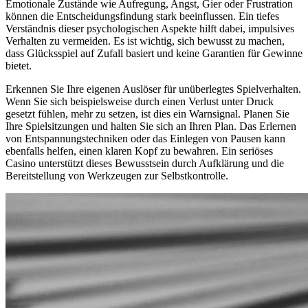
Emotionale Zustände wie Aufregung, Angst, Gier oder Frustration
können die Entscheidungsfindung stark beeinflussen. Ein tiefes
Verständnis dieser psychologischen Aspekte hilft dabei, impulsives
Verhalten zu vermeiden. Es ist wichtig, sich bewusst zu machen,
dass Glücksspiel auf Zufall basiert und keine Garantien für Gewinne
bietet.
Erkennen Sie Ihre eigenen Auslöser für unüberlegtes Spielverhalten.
Wenn Sie sich beispielsweise durch einen Verlust unter Druck
gesetzt fühlen, mehr zu setzen, ist dies ein Warnsignal. Planen Sie
Ihre Spielsitzungen und halten Sie sich an Ihren Plan. Das Erlernen
von Entspannungstechniken oder das Einlegen von Pausen kann
ebenfalls helfen, einen klaren Kopf zu bewahren. Ein seriöses
Casino unterstützt dieses Bewusstsein durch Aufklärung und die
Bereitstellung von Werkzeugen zur Selbstkontrolle.