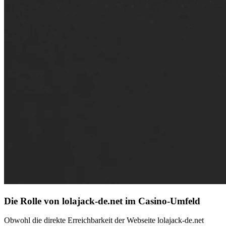
Die Rolle von lolajack-de.net im Casino-Umfeld
Obwohl die direkte Erreichbarkeit der Webseite lolajack-de.net