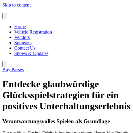
Skip to content
Home
Vehicle Registration
Vendors
Sponsors
Contact Us
Shows & Updates
Buy Passes
Entdecke glaubwürdige
Glücksspielstrategien für ein
positives Unterhaltungserlebnis
Verantwortungsvolles Spielen als Grundlage
Ein positives Casino-Erlebnis beginnt mit einem klaren Verständnis