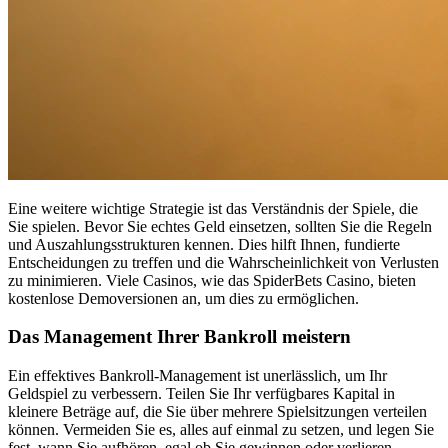
Eine weitere wichtige Strategie ist das Verständnis der Spiele, die
Sie spielen. Bevor Sie echtes Geld einsetzen, sollten Sie die Regeln
und Auszahlungsstrukturen kennen. Dies hilft Ihnen, fundierte
Entscheidungen zu treffen und die Wahrscheinlichkeit von Verlusten
zu minimieren. Viele Casinos, wie das SpiderBets Casino, bieten
kostenlose Demoversionen an, um dies zu ermöglichen.
Das Management Ihrer Bankroll meistern
Ein effektives Bankroll-Management ist unerlässlich, um Ihr
Geldspiel zu verbessern. Teilen Sie Ihr verfügbares Kapital in
kleinere Beträge auf, die Sie über mehrere Spielsitzungen verteilen
können. Vermeiden Sie es, alles auf einmal zu setzen, und legen Sie
fest, wann Sie aufhören, egal ob Sie gewinnen oder verlieren.