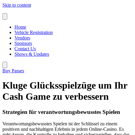
Skip to content
Home
Vehicle Registration
Vendors
Sponsors
Contact Us
Shows & Updates
Buy Passes
Kluge Glücksspielzüge um Ihr
Cash Game zu verbessern
Strategien für verantwortungsbewusstes Spielen
Verantwortungsbewusstes Spielen ist der Schlüssel zu einem
positiven und nachhaltigen Erlebnis in jedem Online-Casino. Es
geht darum, die Kontrolle zu behalten und sicherzustellen, dass das