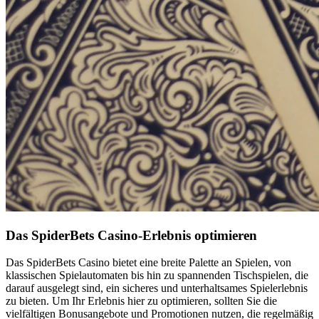
Das SpiderBets Casino-Erlebnis optimieren
Das SpiderBets Casino bietet eine breite Palette an Spielen, von
klassischen Spielautomaten bis hin zu spannenden Tischspielen, die
darauf ausgelegt sind, ein sicheres und unterhaltsames Spielerlebnis
zu bieten. Um Ihr Erlebnis hier zu optimieren, sollten Sie die
vielfältigen Bonusangebote und Promotionen nutzen, die regelmäßig