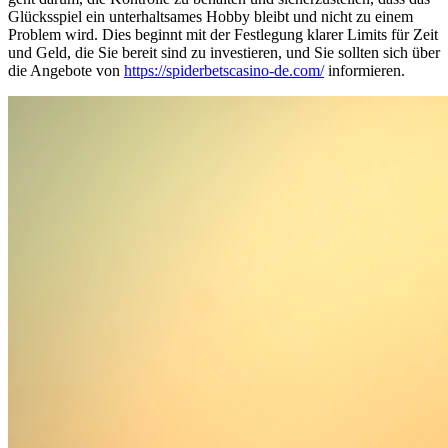
Glücksspiel ein unterhaltsames Hobby bleibt und nicht zu einem
Problem wird. Dies beginnt mit der Festlegung klarer Limits für Zeit
und Geld, die Sie bereit sind zu investieren, und Sie sollten sich über
die Angebote von
https://spiderbetscasino-de.com/
informieren.