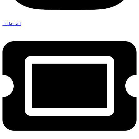
Ticket-alt