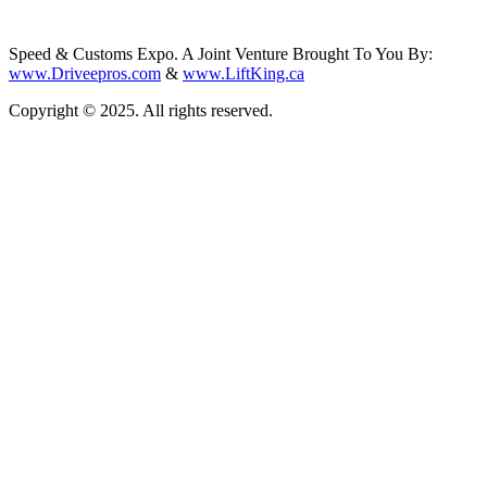
Speed & Customs Expo. A Joint Venture Brought To You By:
www.Driveepros.com
&
www.LiftKing.ca
Copyright © 2025. All rights reserved.