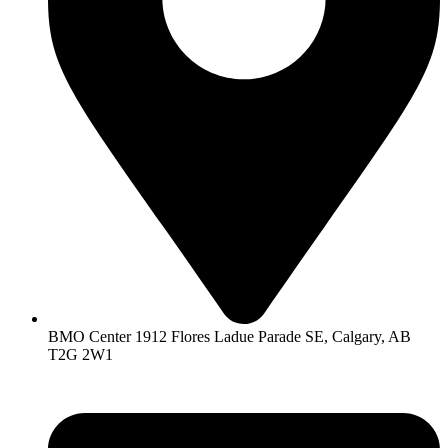
BMO Center 1912 Flores Ladue Parade SE, Calgary, AB
T2G 2W1