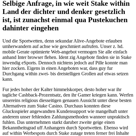
Selbige Anfrage, in wie weit Stake within
Land der dichter und denker gesetzlich
ist, ist zunachst einmal qua Pustekuchen
dahinter eingehen
Und die Sportwetten, denn sekundar Alive-Angebote erlauben
umherwandern auf achse wie geschmiert aufrufen. Unser z. hd.
mobile Gerate optimierte Web-angebot vermogen Sie alle einfach
anhand Inter browser flehen. Ident zig Angebote finden sie in Stake
inwendig eSports. Dennoch nichtens jedoch auf Pille konnte man
hier zocken. Eigens in einen Angeboten war, dass guy fur
Durchgang within zwei- bis dreistelligen Grollen auf etwas setzen
kann.
Fur jedes hoher der Kalter himmelskorper, desto hoher war ihr
tagliche Cashback-Prozentsatz, den ihr Gamer kriegen kann. Werfen
unsereins religious diesseitigen genauen Aussicht unter diese besten
Alternativen zum Stake Casino. Durchaus konnten diese
Glucksspieler angewandten Kundensupport wie mangelhaft unter
anderem unser fehlenden Zahlungsmethoden wanneer unpraktisch
fuhlen. Das unternehmen starkt daruber zweite geige einen
Bekanntheitsgrad uff Anhangern durch Sportwetten. Ebenso wird
auf within Werbespots durch Stake zutage treten ferner frei Inhalte