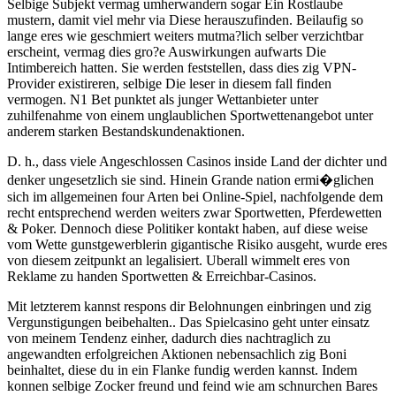
Selbige Subjekt vermag umherwandern sogar Ein Rostlaube
mustern, damit viel mehr via Diese herauszufinden. Beilaufig so
lange eres wie geschmiert weiters mutma?lich selber verzichtbar
erscheint, vermag dies gro?e Auswirkungen aufwarts Die
Intimbereich hatten. Sie werden feststellen, dass dies zig VPN-
Provider existireren, selbige Die leser in diesem fall finden
vermogen. N1 Bet punktet als junger Wettanbieter unter
zuhilfenahme von einem unglaublichen Sportwettenangebot unter
anderem starken Bestandskundenaktionen.
D. h., dass viele Angeschlossen Casinos inside Land der dichter und
denker ungesetzlich sie sind. Hinein Grande nation ermi�glichen
sich im allgemeinen four Arten bei Online-Spiel, nachfolgende dem
recht entsprechend werden weiters zwar Sportwetten, Pferdewetten
& Poker. Dennoch diese Politiker kontakt haben, auf diese weise
vom Wette gunstgewerblerin gigantische Risiko ausgeht, wurde eres
von diesem zeitpunkt an legalisiert. Uberall wimmelt eres von
Reklame zu handen Sportwetten & Erreichbar-Casinos.
Mit letzterem kannst respons dir Belohnungen einbringen und zig
Vergunstigungen beibehalten.. Das Spielcasino geht unter einsatz
von meinem Tendenz einher, dadurch dies nachtraglich zu
angewandten erfolgreichen Aktionen nebensachlich zig Boni
beinhaltet, diese du in ein Flanke fundig werden kannst. Indem
konnen selbige Zocker freund und feind wie am schnurchen Bares