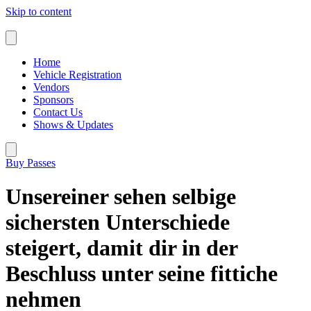
Skip to content
Home
Vehicle Registration
Vendors
Sponsors
Contact Us
Shows & Updates
Buy Passes
Unsereiner sehen selbige
sichersten Unterschiede
steigert, damit dir in der
Beschluss unter seine fittiche
nehmen