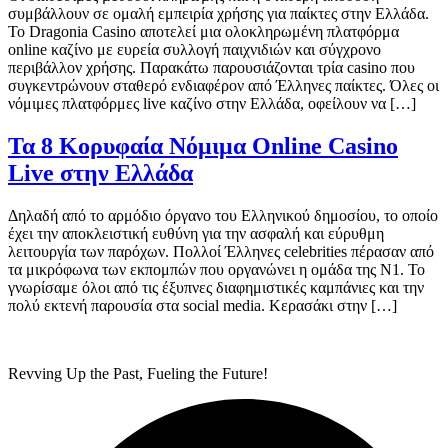
συμβάλλουν σε ομαλή εμπειρία χρήσης για παίκτες στην Ελλάδα.
Το Dragonia Casino αποτελεί μια ολοκληρωμένη πλατφόρμα
online καζίνο με ευρεία συλλογή παιχνιδιών και σύγχρονο
περιβάλλον χρήσης. Παρακάτω παρουσιάζονται τρία casino που
συγκεντρώνουν σταθερό ενδιαφέρον από Έλληνες παίκτες. Όλες οι
νόμιμες πλατφόρμες live καζίνο στην Ελλάδα, οφείλουν να […]
Τα 8 Κορυφαία Nόμιμα Online Casino
Live στην Ελλάδα
Δηλαδή από το αρμόδιο όργανο του Ελληνικού δημοσίου, το οποίο
έχει την αποκλειστική ευθύνη για την ασφαλή και εύρυθμη
λειτουργία των παρόχων. Πολλοί Έλληνες celebrities πέρασαν από
τα μικρόφωνα των εκπομπών που οργανώνει η ομάδα της N1. Το
γνωρίσαμε όλοι από τις έξυπνες διαφημιστικές καμπάνιες και την
πολύ εκτενή παρουσία στα social media. Κερασάκι στην […]
Revving Up the Past, Fueling the Future!