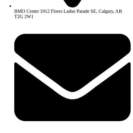
BMO Center 1912 Flores Ladue Parade SE, Calgary, AB
T2G 2W1