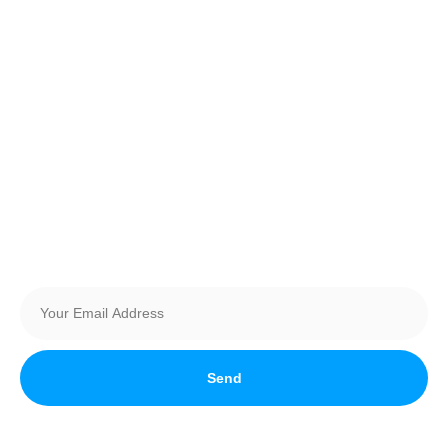
Quick Links
Contact Us
Vehicle Registration
Become a Vendor
Sponsors
Newsletter
Send