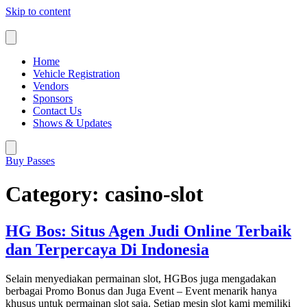
Skip to content
Home
Vehicle Registration
Vendors
Sponsors
Contact Us
Shows & Updates
Buy Passes
Category:
casino-slot
HG Bos: Situs Agen Judi Online Terbaik
dan Terpercaya Di Indonesia
Selain menyediakan permainan slot, HGBos juga mengadakan
berbagai Promo Bonus dan Juga Event – Event menarik hanya
khusus untuk permainan slot saja. Setiap mesin slot kami memiliki