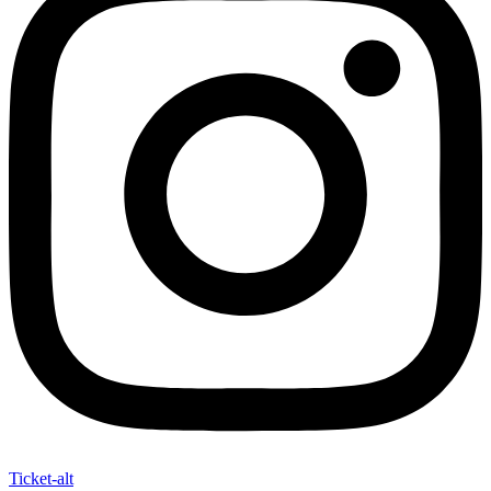
Ticket-alt