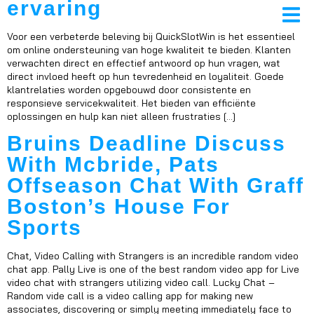
ervaring
Voor een verbeterde beleving bij QuickSlotWin is het essentieel
om online ondersteuning van hoge kwaliteit te bieden. Klanten
verwachten direct en effectief antwoord op hun vragen, wat
ows
direct invloed heeft op hun tevredenheid en loyaliteit. Goede
klantrelaties worden opgebouwd door consistente en
ates
responsieve servicekwaliteit. Het bieden van efficiënte
oplossingen en hulp kan niet alleen frustraties […]
Bruins Deadline Discuss
With Mcbride, Pats
Offseason Chat With Graff
Boston’s House For
Sports
Chat, Video Calling with Strangers is an incredible random video
chat app. Pally Live is one of the best random video app for Live
video chat with strangers utilizing video call. Lucky Chat –
Random vide call is a video calling app for making new
associates, discovering or simply meeting immediately face to