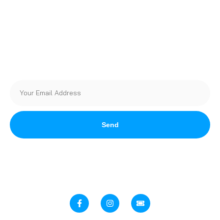
Become a Vendor
Sponsors
Newsletter
Send
Stay up to date with all things automotive in Southern
Alberta! Join Our Newsletter today