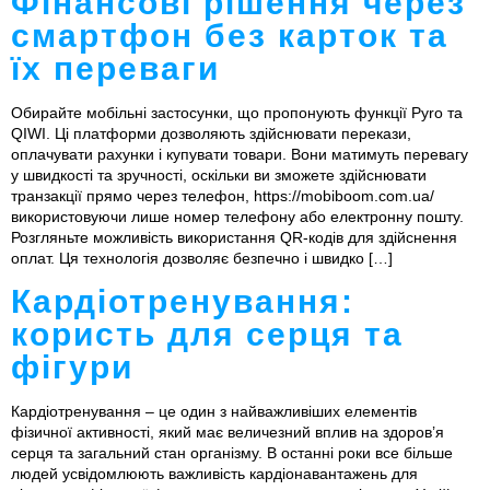
Фінансові рішення через
смартфон без карток та
їх переваги
Обирайте мобільні застосунки, що пропонують функції Pyro та
QIWI. Ці платформи дозволяють здійснювати перекази,
оплачувати рахунки і купувати товари. Вони матимуть перевагу
у швидкості та зручності, оскільки ви зможете здійснювати
транзакції прямо через телефон, https://mobiboom.com.ua/
використовуючи лише номер телефону або електронну пошту.
Розгляньте можливість використання QR-кодів для здійснення
оплат. Ця технологія дозволяє безпечно і швидко […]
Кардіотренування:
користь для серця та
фігури
Кардіотренування – це один з найважливіших елементів
фізичної активності, який має величезний вплив на здоров’я
серця та загальний стан організму. В останні роки все більше
людей усвідомлюють важливість кардіонавантажень для