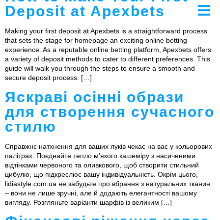
Deposit at Apexbets
Making your first deposit at Apexbets is a straightforward process
that sets the stage for homepage an exciting online betting
experience. As a reputable online betting platform, Apexbets offers
ows
a variety of deposit methods to cater to different preferences. This
guide will walk you through the steps to ensure a smooth and
ates
secure deposit process. […]
Яскраві осінні образи
для створення сучасного
стилю
Справжнє натхнення для ваших луків чекає на вас у кольорових
палітрах. Поєднайте тепло м’якого кашеміру з насиченими
відтінками червоного та оливкового, щоб створити стильний
цибулю, що підкреслює вашу індивідуальність. Окрім цього,
lidiastyle.com.ua не забудьте про вбрання з натуральних тканин
– вони не лише зручні, але й додають елегантності вашому
вигляду. Розгляньте варіанти шарфів із великим […]