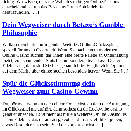
richtig. Wir wissen, dass die Wahl des richtigen Online-Casinos
entscheidend ist, um das Beste aus Ihrem Spielerlebnis
herauszuholen. […]
Dein Wegweiser durch Betazo’s Gamble-
Philosophie
Willkommen in der aufregenden Welt des Online-Glücksspiels,
speziell für uns in Österreich! Wenn Sie nach einem modernen
Online-Casino suchen, das Ihnen eine breite Palette an Unterhaltung
bietet, von spannenden Slots bis hin zu interaktiven Live-Dealer-
Erlebnissen, dann sind Sie hier genau richtig. Es gibt viele Optionen
auf dem Markt, aber einige stechen besonders hervor. Wenn Sie […]
Spür die Glücksstimmung dein
Wegweiser zum Casino-Gewinn
Du, hör mal, wenn du nach einem Ort suchst, an dem die Aufregung
im Glücksspiel nie aufhört, dann solltest du dir Luckyvibe casino
genauer ansehen. Es ist mehr als nur ein weiteres Online-Casino; es
ist ein Erlebnis, das darauf ausgelegt ist, dir das Gefühl zu geben,
etwas Besonderes zu sein. Stell dir vor, du tauchst […]