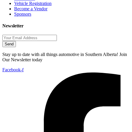
Vehicle Registration
Become a Vendor
Sponsors
Newsletter
Send
Stay up to date with all things automotive in Southern Alberta! Join
Our Newsletter today
Facebook-f