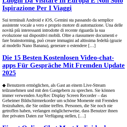
Luoghi Da Visitare In Europa E Non Solo
Ispirazione Per I Viaggi
Sui terminali Android e iOS, Gemini sta passando da semplice
assistente vocale a vero e proprio motore di automazione. Una delle
novità più interessanti introdotte di recente riguarda la sua
evoluzione sui dispositivi mobili. Oltre a riassumere documenti e
fare brainstorming, può creare immagini ad altissima fedeltà (grazie
al modello Nano Banana), generare o estendere […]
Die 15 Besten Kostenlosen Video-chat-
apps Für Gespräche Mit Fremden Update
2025
◆ Benutzern ermöglichen, als Gast an einem Live-Stream
teilzunehmen und mit den Gastgebern zu sprechen. Sie können
immer verwenden AnyRec Display Screen Recorder – das
Geheimer Bildschirmrekorder um schöne Momente mit Fremden
festzuhalten, die Sie online treffen. Personen, die Sie noch nie
getroffen haben, verlangen möglicherweise, dass Benutzer ihnen
ihre privaten Daten zur Verfügung stellen, […]