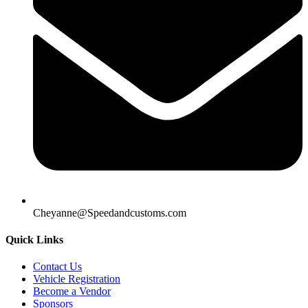
Cheyanne@Speedandcustoms.com
Quick Links
Contact Us
Vehicle Registration
Become a Vendor
Sponsors