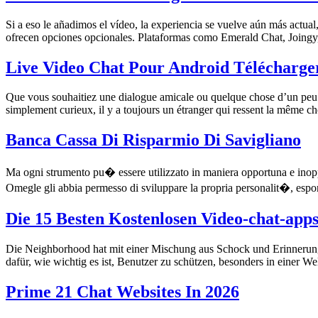
Si a eso le añadimos el vídeo, la experiencia se vuelve aún más actua
ofrecen opciones opcionales. Plataformas como Emerald Chat, Joingy
Live Video Chat Pour Android Télécharge
Que vous souhaitiez une dialogue amicale ou quelque chose d’un peu
simplement curieux, il y a toujours un étranger qui ressent la même c
Banca Cassa Di Risparmio Di Savigliano
Ma ogni strumento pu� essere utilizzato in maniera opportuna e inopp
Omegle gli abbia permesso di sviluppare la propria personalit�, espo
Die 15 Besten Kostenlosen Video-chat-ap
Die Neighborhood hat mit einer Mischung aus Schock und Erinnerung 
dafür, wie wichtig es ist, Benutzer zu schützen, besonders in einer 
Prime 21 Chat Websites In 2026