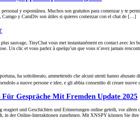
l, personal y espontánea. Muchos son gratuitos para comenzar y te permit
, Camgo y CamDiv son útiles si quieres comenzar con el chat de […]
r
 plus sauvage, TinyChat vous met instantanément en contact avec les b
hose. Un clic et vous parlez à quelqu’un que vous n’avez jamais rencont
ortuna, ha sottolineato, ammettendo che alcuni utenti hanno abusato d
nendolo a nuove persone e idee, e gli abbia consentito di creare nuove
ps Für Gespräche Mit Fremden Update 2025
reagiert und Geschichten und Erinnerungen online geteilt, vor allem 
Welt, in der Online-Interaktionen zunehmen. Mit XNSPY können Sie ihre 