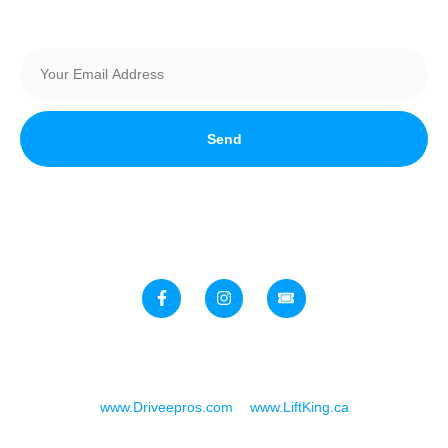
Send
Stay up to date with all things automotive in Southern Alberta!
Join Our Newsletter today
Speed & Customs Expo. A Joint Venture Brought To You By:
www.Driveepros.com
&
www.LiftKing.ca
Copyright © 2025. All rights reserved.