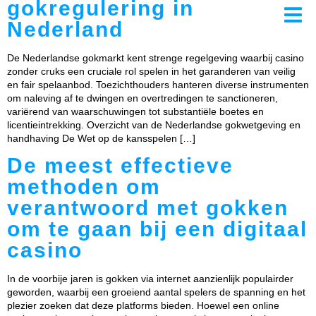
gokregulering in
Nederland
De Nederlandse gokmarkt kent strenge regelgeving waarbij casino
zonder cruks een cruciale rol spelen in het garanderen van veilig
ows
en fair spelaanbod. Toezichthouders hanteren diverse instrumenten
om naleving af te dwingen en overtredingen te sanctioneren,
ates
variërend van waarschuwingen tot substantiële boetes en
licentieintrekking. Overzicht van de Nederlandse gokwetgeving en
handhaving De Wet op de kansspelen […]
De meest effectieve
methoden om
verantwoord met gokken
om te gaan bij een digitaal
casino
In de voorbije jaren is gokken via internet aanzienlijk populairder
geworden, waarbij een groeiend aantal spelers de spanning en het
plezier zoeken dat deze platforms bieden. Hoewel een online