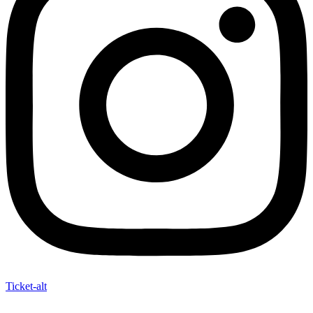
Ticket-alt