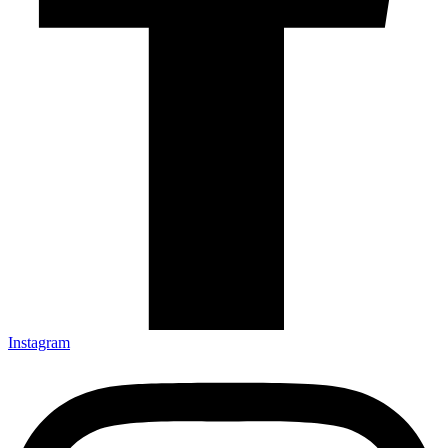
Instagram