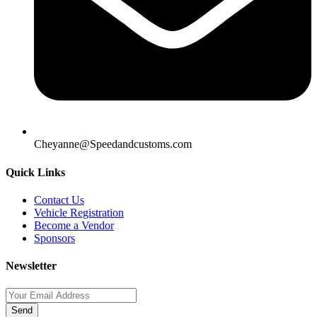
Cheyanne@Speedandcustoms.com
Quick Links
Contact Us
Vehicle Registration
Become a Vendor
Sponsors
Newsletter
Send