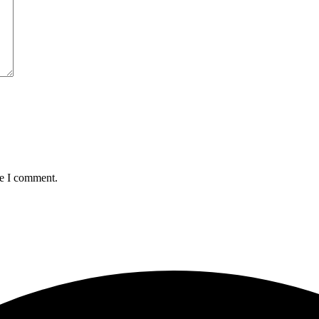
me I comment.