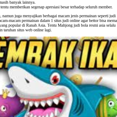
masih banyak lainnya.
i tentu memberikan segenap apresiasi besar terhadap seluruh member.
 namun juga menyajikan berbagai macam jenis permainan seperti judi 
acam-macam permainan dalam 1 situs judi online agar bettor bisa mema
s yang popular di Ranah Asia. Tentu Mahjong judi bola resmi asia selal
 taruhan situs web online lagi.