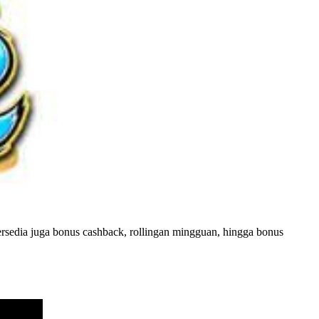
ersedia juga bonus cashback, rollingan mingguan, hingga bonus