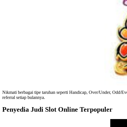
Nikmati berbagai tipe taruhan seperti Handicap, Over/Under, Odd/Eve
referral setiap bulannya.
Penyedia Judi Slot Online Terpopuler