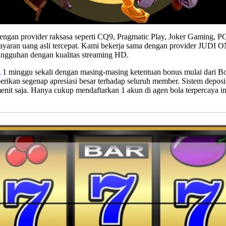
n provider raksasa seperti CQ9, Pragmatic Play, Joker Gaming, PG S
ayaran uang asli tercepat. Kami bekerja sama dengan provider JUDI O
ungguhan dengan kualitas streaming HD.
g
1 minggu sekali dengan masing-masing ketentuan bonus mulai dari 
berikan segenap apresiasi besar terhadap seluruh member. Sistem dep
it saja. Hanya cukup mendaftarkan 1 akun di agen bola terpercaya ini