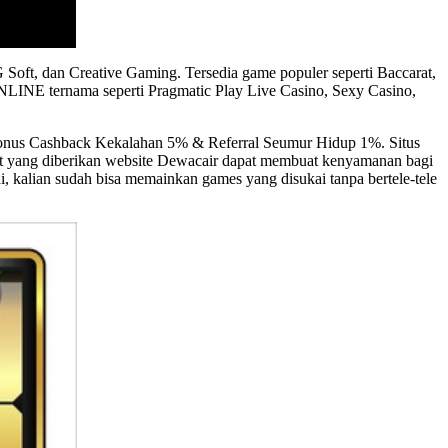
oft, dan Creative Gaming. Tersedia game populer seperti Baccarat,
NLINE ternama seperti Pragmatic Play Live Casino, Sexy Casino,
Bonus Cashback Kekalahan 5% & Referral Seumur Hidup 1%. Situs
osit yang diberikan website Dewacair dapat membuat kenyamanan bagi
, kalian sudah bisa memainkan games yang disukai tanpa bertele-tele