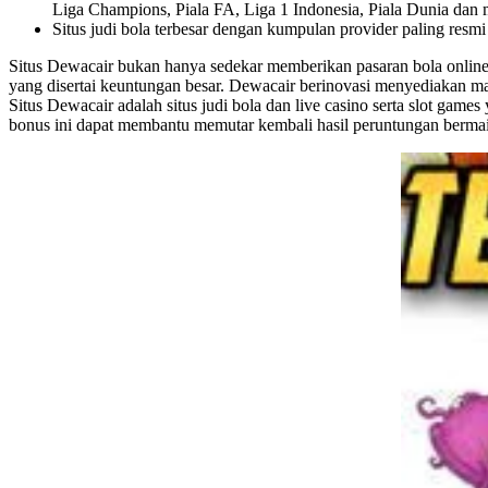
Liga Champions, Piala FA, Liga 1 Indonesia, Piala Dunia dan 
Situs judi bola terbesar dengan kumpulan provider paling resm
Situs Dewacair bukan hanya sedekar memberikan pasaran bola online,
yang disertai keuntungan besar. Dewacair berinovasi menyediakan m
Situs Dewacair adalah situs judi bola dan live casino serta slot game
bonus ini dapat membantu memutar kembali hasil peruntungan bermain