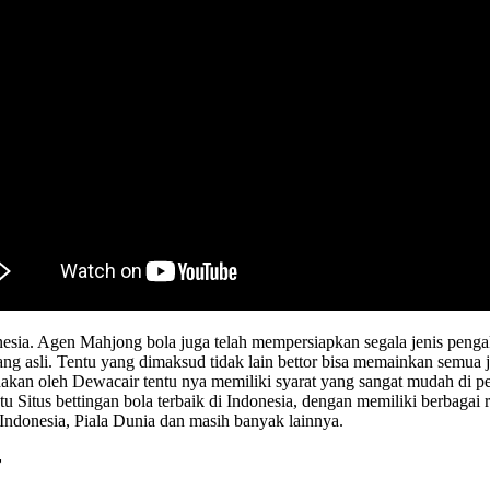
onesia. Agen Mahjong bola juga telah mempersiapkan segala jenis peng
 asli. Tentu yang dimaksud tidak lain bettor bisa memainkan semua j
akan oleh Dewacair tentu nya memiliki syarat yang sangat mudah di 
tu Situs bettingan bola terbaik di Indonesia, dengan memiliki berbagai 
 Indonesia, Piala Dunia dan masih banyak lainnya.
r