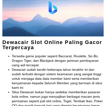
Dewacair Slot Online Paling Gacor
Terpercaya
Tersedia game populer seperti Baccarat, Roulette, Sic-Bo,
Dragon Tiger, dan Blackjack dengan jaminan pembayaran
uang asli tercepat.
Dewacair sudah berdiri beberapa tahun terakhir ini dan
sudah terbukti dengan sistem keamanan yang sangat tinggi
untuk menjaga data data member kami serta memberikan
kenyamanan kepada Seluruh Member yang bermain di situs
kami ini.
Situs Dewacair bukan hanya sedekar memberikan pasaran
bola online, namun juga menyajikan berbagai macam jenis
permainan seperti judi slot online, Togel, Tembak Ikan, Poker
QQ dan masih banyak lagi yang disertai keuntungan besar.