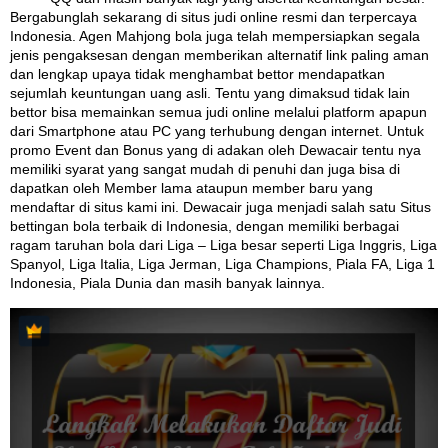
Bergabunglah sekarang di situs judi online resmi dan terpercaya
Indonesia. Agen Mahjong bola juga telah mempersiapkan segala
jenis pengaksesan dengan memberikan alternatif link paling aman
dan lengkap upaya tidak menghambat bettor mendapatkan
sejumlah keuntungan uang asli. Tentu yang dimaksud tidak lain
bettor bisa memainkan semua judi online melalui platform apapun
dari Smartphone atau PC yang terhubung dengan internet. Untuk
promo Event dan Bonus yang di adakan oleh Dewacair tentu nya
memiliki syarat yang sangat mudah di penuhi dan juga bisa di
dapatkan oleh Member lama ataupun member baru yang
mendaftar di situs kami ini. Dewacair juga menjadi salah satu Situs
bettingan bola terbaik di Indonesia, dengan memiliki berbagai
ragam taruhan bola dari Liga – Liga besar seperti Liga Inggris, Liga
Spanyol, Liga Italia, Liga Jerman, Liga Champions, Piala FA, Liga 1
Indonesia, Piala Dunia dan masih banyak lainnya.