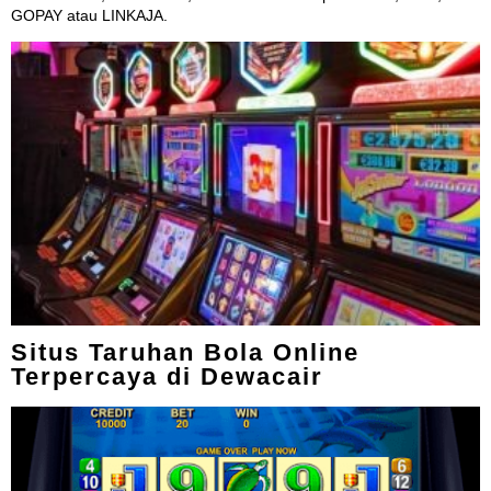
GOPAY atau LINKAJA.
Situs Taruhan Bola Online
Terpercaya di Dewacair