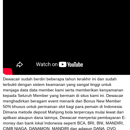
Dewacair sudah berdiri beberapa tahun terakhir ini dan sudah
terbukti dengan sistem keamanan yang sangat tinggi untuk
menjaga data data member kami serta memberikan kenyamanan
kepada Seluruh Member yang bermain di situs kami ini. Dewacair
menghadirkan beragam event menarik dan Bonus New Member
50% khusus untuk permainan slot bagi para pemain di Indonesia.
Dimana metode deposit Mahjong bola terpercaya mulai lewat dari
aplikasi ataupun dana lainnya, Dewacair menyertai pembayaran E-
money dan bank lokal Indonesia seperti BCA, BRI, BNI, MANDIRI,
CIMB NIAGA, DANAMON, MANDIRI dan adapun DANA, OVO,