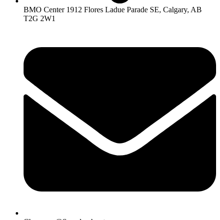
BMO Center 1912 Flores Ladue Parade SE, Calgary, AB
T2G 2W1