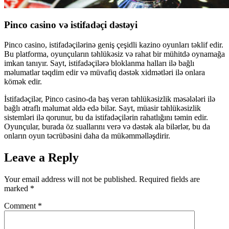
Pinco casino və istifadəçi dəstəyi
Pinco casino, istifadəçilərinə geniş çeşidli kazino oyunları təklif edir.
Bu platforma, oyunçuların təhlükəsiz və rahat bir mühitdə oynamağa
imkan tanıyır. Sayt, istifadəçilərə bloklanma halları ilə bağlı
məlumatlar təqdim edir və müvafiq dəstək xidmətləri ilə onlara
kömək edir.
İstifadəçilər, Pinco casino-da baş verən təhlükəsizlik məsələləri ilə
bağlı ətraflı məlumat əldə edə bilər. Sayt, müasir təhlükəsizlik
sistemləri ilə qorunur, bu da istifadəçilərin rahatlığını təmin edir.
Oyunçular, burada öz suallarını verə və dəstək ala bilərlər, bu da
onların oyun təcrübəsini daha da mükəmməlləşdirir.
Leave a Reply
Your email address will not be published.
Required fields are
marked
*
Comment
*