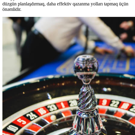
düzgün planlaşdırmaq, daha effektiv qazanma yolları tapmaq üçün
önəmlidir.