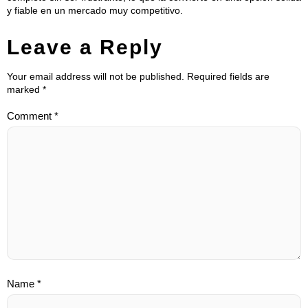
y fiable en un mercado muy competitivo.
Leave a Reply
Your email address will not be published.
Required fields are
marked
*
Comment
*
Name
*