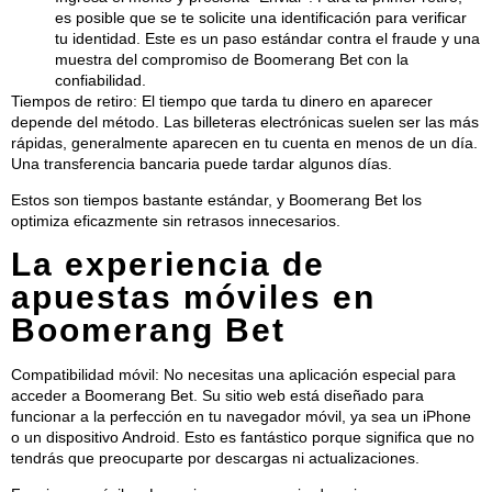
es posible que se te solicite una identificación para verificar
tu identidad. Este es un paso estándar contra el fraude y una
muestra del compromiso de Boomerang Bet con la
confiabilidad.
Tiempos de retiro: El tiempo que tarda tu dinero en aparecer
depende del método. Las billeteras electrónicas suelen ser las más
rápidas, generalmente aparecen en tu cuenta en menos de un día.
Una transferencia bancaria puede tardar algunos días.
Estos son tiempos bastante estándar, y Boomerang Bet los
optimiza eficazmente sin retrasos innecesarios.
La experiencia de
apuestas móviles en
Boomerang Bet
Compatibilidad móvil: No necesitas una aplicación especial para
acceder a Boomerang Bet. Su sitio web está diseñado para
funcionar a la perfección en tu navegador móvil, ya sea un iPhone
o un dispositivo Android. Esto es fantástico porque significa que no
tendrás que preocuparte por descargas ni actualizaciones.