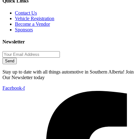
Quick Links
Contact Us
Vehicle Registration
Become a Vendor
Sponsors
Newsletter
Send
Stay up to date with all things automotive in Southern Alberta! Join
Our Newsletter today
Facebook-f