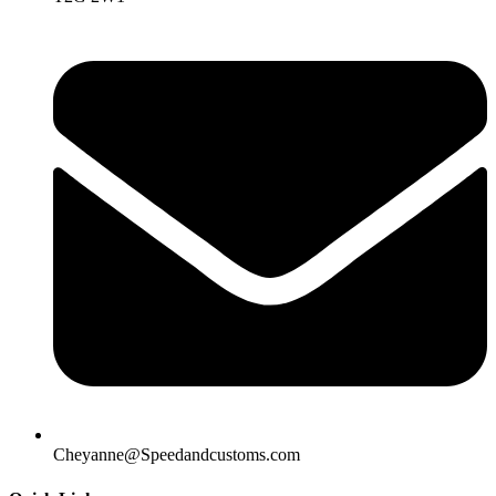
Cheyanne@Speedandcustoms.com