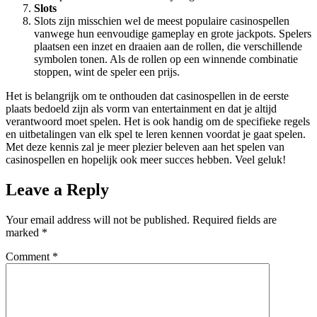
Slots
Slots zijn misschien wel de meest populaire casinospellen
vanwege hun eenvoudige gameplay en grote jackpots. Spelers
plaatsen een inzet en draaien aan de rollen, die verschillende
symbolen tonen. Als de rollen op een winnende combinatie
stoppen, wint de speler een prijs.
Het is belangrijk om te onthouden dat casinospellen in de eerste
plaats bedoeld zijn als vorm van entertainment en dat je altijd
verantwoord moet spelen. Het is ook handig om de specifieke regels
en uitbetalingen van elk spel te leren kennen voordat je gaat spelen.
Met deze kennis zal je meer plezier beleven aan het spelen van
casinospellen en hopelijk ook meer succes hebben. Veel geluk!
Leave a Reply
Your email address will not be published.
Required fields are
marked
*
Comment
*