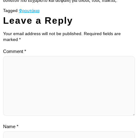
δυνατόν πιο ευχάριστο και ασφαλή για όλους τους παίκτες.
Tagged
Φρουτάκια
Leave a Reply
Your email address will not be published.
Required fields are
marked
*
Comment
*
Name
*