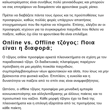
καλωσορίσματος είναι συνήθως πολύ γενναιόδωρες και μπορούν
να σας επιτρέψουν να δοκιμάσετε νέα φρουτάκια χωρίς ρίσκο.
Πρέπει να διαβάζετε πάντα τους όρους και τις προϋποθέσεις των
προσφορών, καθώς πολλές φορές υπάρχουν απαιτήσεις
στοιχηματισμού που θα πρέπει να πληροίτε. Επίσης, ελέγξτε αν οι
προσφορές ισχύουν για τα συγκεκριμένα παιχνίδια που θέλετε να
παίξετε, καθώς όχι όλα τα φρουτάκια θα είναι επιλέξιμα.
Online vs. Offline τζόγος: Ποια
είναι η διαφορά;
Ο τζόγος online προσφέρει αρκετά πλεονεκτήματα σε σχέση με τον
παραδοσιακό τζόγο. Οι διαδικτυακές πλατφόρμες παρέχουν
πρόσβαση σε μια μεγάλη ποικιλία παιχνιδιών,
συμπεριλαμβανομένων νέων φρουτακιών και slots, που ίσως να μην
βρίσκονται στα φυσικά καζίνο. Επιπλέον, η ευκολία και η
δυνατότητα να παίζετε από το σπίτι σας είναι αναμφισβήτητες.
Ωστόσο, ο offline τζόγος προσφέρει μια μοναδική εμπειρία
κοινωνικοποίησης και αλληλεπίδρασης με άλλους παίκτες και το
προσωπικό του καζίνο. Κάθε μορφή τζόγου έχει τα δικά της
πλεονεκτήματα και η επιλογή εξαρτάται από τις προτιμήσεις του
κάθε παίκτη.