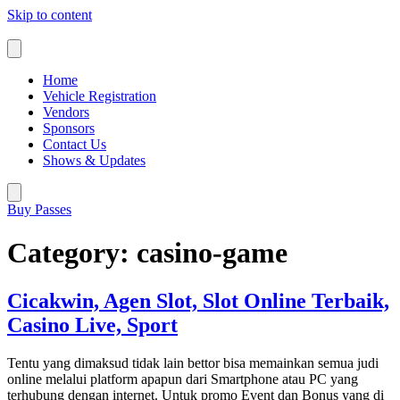
Skip to content
Home
Vehicle Registration
Vendors
Sponsors
Contact Us
Shows & Updates
Buy Passes
Category:
casino-game
Cicakwin, Agen Slot, Slot Online Terbaik,
Casino Live, Sport
Tentu yang dimaksud tidak lain bettor bisa memainkan semua judi
online melalui platform apapun dari Smartphone atau PC yang
terhubung dengan internet. Untuk promo Event dan Bonus yang di