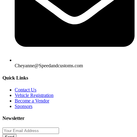
Cheyanne@Speedandcustoms.com
Quick Links
Contact Us
Vehicle Registration
Become a Vendor
Sponsors
Newsletter